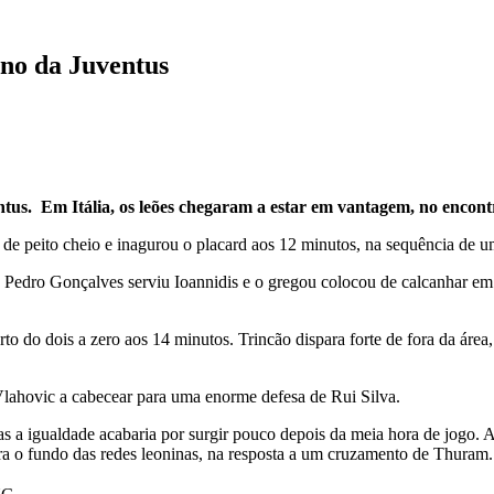
eno da Juventus
tus. Em Itália, os leões chegaram a estar em vantagem, no encon
de peito cheio e inagurou o placard aos 12 minutos, na sequência de um
 Pedro Gonçalves serviu Ioannidis e o gregou colocou de calcanhar em 
o do dois a zero aos 14 minutos. Trincão dispara forte de fora da áre
lahovic a cabecear para uma enorme defesa de Rui Silva.
as a igualdade acabaria por surgir pouco depois da meia hora de jogo.
ara o fundo das redes leoninas, na resposta a um cruzamento de Thuram.