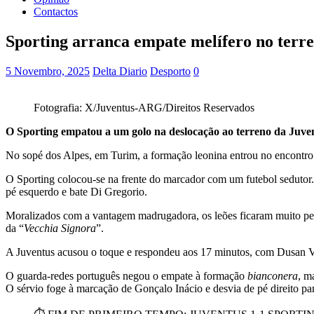
Contactos
Sporting arranca empate melífero no terr
5 Novembro, 2025
Delta Diario
Desporto
0
Fotografia: X/Juventus-ARG/Direitos Reservados
O Sporting empatou a um golo na deslocação ao terreno da Juven
No sopé dos Alpes, em Turim, a formação leonina entrou no encontro 
O Sporting colocou-se na frente do marcador com um futebol sedutor.
pé esquerdo e bate Di Gregorio.
Moralizados com a vantagem madrugadora, os leões ficaram muito pert
da “
Vecchia Signora
”.
A Juventus acusou o toque e respondeu aos 17 minutos, com Dusan V
O guarda-redes português negou o empate à formação
bianconera
, m
O sérvio foge à marcação de Gonçalo Inácio e desvia de pé direito p