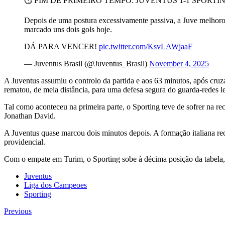
⏱️ FIM DE PRIMEIRO TEMPO: JUVENTUS 1-1 SPORTI
Depois de uma postura excessivamente passiva, a Juve melhorou
marcado uns dois gols hoje.
DÁ PARA VENCER!
pic.twitter.com/KsvLAWjaaF
— Juventus Brasil (@Juventus_Brasil)
November 4, 2025
A Juventus assumiu o controlo da partida e aos 63 minutos, após cruz
rematou, de meia distância, para uma defesa segura do guarda-redes l
Tal como aconteceu na primeira parte, o Sporting teve de sofrer na r
Jonathan David.
A Juventus quase marcou dois minutos depois. A formação italiana r
providencial.
Com o empate em Turim, o Sporting sobe à décima posição da tabela, 
Juventus
Liga dos Campeoes
Sporting
Previous