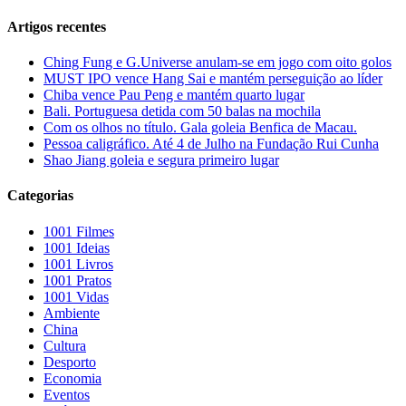
Artigos recentes
Ching Fung e G.Universe anulam-se em jogo com oito golos
MUST IPO vence Hang Sai e mantém perseguição ao líder
Chiba vence Pau Peng e mantém quarto lugar
Bali. Portuguesa detida com 50 balas na mochila
Com os olhos no título. Gala goleia Benfica de Macau.
Pessoa caligráfico. Até 4 de Julho na Fundação Rui Cunha
Shao Jiang goleia e segura primeiro lugar
Categorias
1001 Filmes
1001 Ideias
1001 Livros
1001 Pratos
1001 Vidas
Ambiente
China
Cultura
Desporto
Economia
Eventos