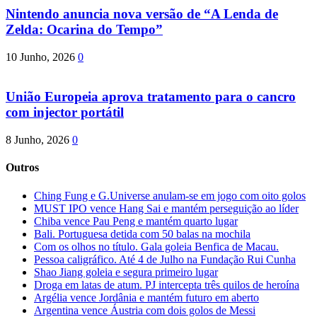
Nintendo anuncia nova versão de “A Lenda de
Zelda: Ocarina do Tempo”
10 Junho, 2026
0
União Europeia aprova tratamento para o cancro
com injector portátil
8 Junho, 2026
0
Outros
Ching Fung e G.Universe anulam-se em jogo com oito golos
MUST IPO vence Hang Sai e mantém perseguição ao líder
Chiba vence Pau Peng e mantém quarto lugar
Bali. Portuguesa detida com 50 balas na mochila
Com os olhos no título. Gala goleia Benfica de Macau.
Pessoa caligráfico. Até 4 de Julho na Fundação Rui Cunha
Shao Jiang goleia e segura primeiro lugar
Droga em latas de atum. PJ intercepta três quilos de heroína
Argélia vence Jordânia e mantém futuro em aberto
Argentina vence Áustria com dois golos de Messi