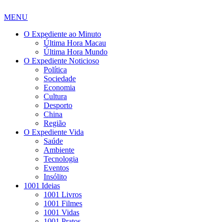
MENU
O Expediente ao Minuto
Última Hora Macau
Última Hora Mundo
O Expediente Noticioso
Política
Sociedade
Economia
Cultura
Desporto
China
Região
O Expediente Vida
Saúde
Ambiente
Tecnologia
Eventos
Insólito
1001 Ideias
1001 Livros
1001 Filmes
1001 Vidas
1001 Pratos