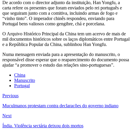
De acordo com o director adjunto da instituição, Han Yongfu, a
carta refere os presentes que foram enviados pelo rei português e
que seguiram junto com a comitiva, incluindo armas de fogo e
“vinho tinto”. O imperador chinês respondeu, enviando para
Portugal bens valiosos como gengibre, chá e porcelana.
O Arquivo Histórico Principal da China tem um acervo de mais de
mil documentos históricos sobre os laços diplomáticos entre Portugal
e a República Popular da China, sublinhou Han Yongfu.
Numa mensagem enviada para a apresentação do manuscrito, o
responsável disse esperar que o reaparecimento do documento possa
ajudar “a promover o estudo das relações sino-portuguesas”.
China
Manuscrito
Portugal
Previous
Muçulmanos protestam contra declarações do governo indiano
Next
Índia. Violência sectária deixou dois mortos