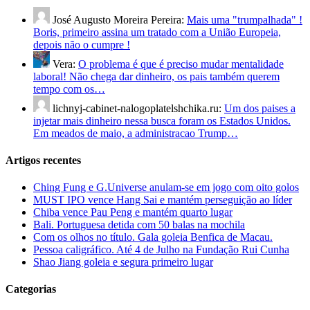
José Augusto Moreira Pereira:
Mais uma "trumpalhada" !
Boris, primeiro assina um tratado com a União Europeia,
depois não o cumpre !
Vera:
O problema é que é preciso mudar mentalidade
laboral! Não chega dar dinheiro, os pais também querem
tempo com os…
lichnyj-cabinet-nalogoplatelshchika.ru:
Um dos paises a
injetar mais dinheiro nessa busca foram os Estados Unidos.
Em meados de maio, a administracao Trump…
Artigos recentes
Ching Fung e G.Universe anulam-se em jogo com oito golos
MUST IPO vence Hang Sai e mantém perseguição ao líder
Chiba vence Pau Peng e mantém quarto lugar
Bali. Portuguesa detida com 50 balas na mochila
Com os olhos no título. Gala goleia Benfica de Macau.
Pessoa caligráfico. Até 4 de Julho na Fundação Rui Cunha
Shao Jiang goleia e segura primeiro lugar
Categorias