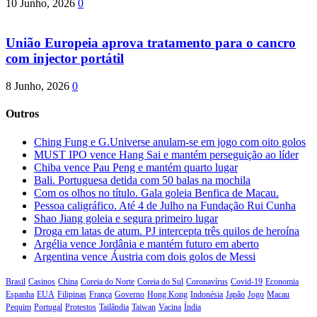
10 Junho, 2026
0
União Europeia aprova tratamento para o cancro
com injector portátil
8 Junho, 2026
0
Outros
Ching Fung e G.Universe anulam-se em jogo com oito golos
MUST IPO vence Hang Sai e mantém perseguição ao líder
Chiba vence Pau Peng e mantém quarto lugar
Bali. Portuguesa detida com 50 balas na mochila
Com os olhos no título. Gala goleia Benfica de Macau.
Pessoa caligráfico. Até 4 de Julho na Fundação Rui Cunha
Shao Jiang goleia e segura primeiro lugar
Droga em latas de atum. PJ intercepta três quilos de heroína
Argélia vence Jordânia e mantém futuro em aberto
Argentina vence Áustria com dois golos de Messi
Brasil
Casinos
China
Coreia do Norte
Coreia do Sul
Coronavírus
Covid-19
Economia
Espanha
EUA
Filipinas
França
Governo
Hong Kong
Indonésia
Japão
Jogo
Macau
Pequim
Portugal
Protestos
Tailândia
Taiwan
Vacina
Índia