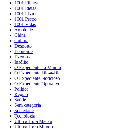
1001 Filmes
1001 Ideias
1001 Livros
1001 Pratos
1001 Vidas
Ambiente
China
Cultura
Desporto
Economia
Eventos
Insólito
O Expediente ao Minuto
O Expediente Dia-a-Dia
O Expediente Noticioso
O Expediente Opinativo
Política
Região
Saúde
Sem categoria
Sociedade
Tecnologia
Última Hora Macau
Última Hora Mundo