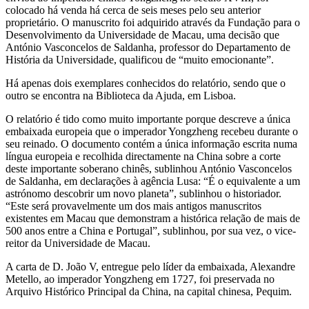
colocado há venda há cerca de seis meses pelo seu anterior
proprietário. O manuscrito foi adquirido através da Fundação para o
Desenvolvimento da Universidade de Macau, uma decisão que
António Vasconcelos de Saldanha, professor do Departamento de
História da Universidade, qualificou de “muito emocionante”.
Há apenas dois exemplares conhecidos do relatório, sendo que o
outro se encontra na Biblioteca da Ajuda, em Lisboa.
O relatório é tido como muito importante porque descreve a única
embaixada europeia que o imperador Yongzheng recebeu durante o
seu reinado. O documento contém a única informação escrita numa
língua europeia e recolhida directamente na China sobre a corte
deste importante soberano chinês, sublinhou António Vasconcelos
de Saldanha, em declarações à agência Lusa: “É o equivalente a um
astrónomo descobrir um novo planeta”, sublinhou o historiador.
“Este será provavelmente um dos mais antigos manuscritos
existentes em Macau que demonstram a histórica relação de mais de
500 anos entre a China e Portugal”, sublinhou, por sua vez, o vice-
reitor da Universidade de Macau.
A carta de D. João V, entregue pelo líder da embaixada, Alexandre
Metello, ao imperador Yongzheng em 1727, foi preservada no
Arquivo Histórico Principal da China, na capital chinesa, Pequim.