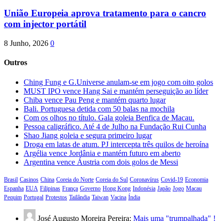
União Europeia aprova tratamento para o cancro
com injector portátil
8 Junho, 2026
0
Outros
Ching Fung e G.Universe anulam-se em jogo com oito golos
MUST IPO vence Hang Sai e mantém perseguição ao líder
Chiba vence Pau Peng e mantém quarto lugar
Bali. Portuguesa detida com 50 balas na mochila
Com os olhos no título. Gala goleia Benfica de Macau.
Pessoa caligráfico. Até 4 de Julho na Fundação Rui Cunha
Shao Jiang goleia e segura primeiro lugar
Droga em latas de atum. PJ intercepta três quilos de heroína
Argélia vence Jordânia e mantém futuro em aberto
Argentina vence Áustria com dois golos de Messi
Brasil
Casinos
China
Coreia do Norte
Coreia do Sul
Coronavírus
Covid-19
Economia
Espanha
EUA
Filipinas
França
Governo
Hong Kong
Indonésia
Japão
Jogo
Macau
Pequim
Portugal
Protestos
Tailândia
Taiwan
Vacina
Índia
José Augusto Moreira Pereira:
Mais uma "trumpalhada" !