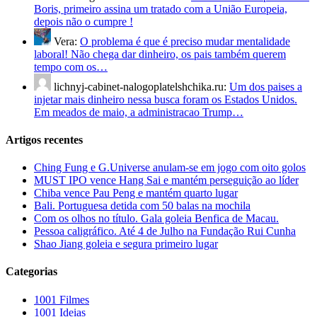
Boris, primeiro assina um tratado com a União Europeia,
depois não o cumpre !
Vera:
O problema é que é preciso mudar mentalidade
laboral! Não chega dar dinheiro, os pais também querem
tempo com os…
lichnyj-cabinet-nalogoplatelshchika.ru:
Um dos paises a
injetar mais dinheiro nessa busca foram os Estados Unidos.
Em meados de maio, a administracao Trump…
Artigos recentes
Ching Fung e G.Universe anulam-se em jogo com oito golos
MUST IPO vence Hang Sai e mantém perseguição ao líder
Chiba vence Pau Peng e mantém quarto lugar
Bali. Portuguesa detida com 50 balas na mochila
Com os olhos no título. Gala goleia Benfica de Macau.
Pessoa caligráfico. Até 4 de Julho na Fundação Rui Cunha
Shao Jiang goleia e segura primeiro lugar
Categorias
1001 Filmes
1001 Ideias