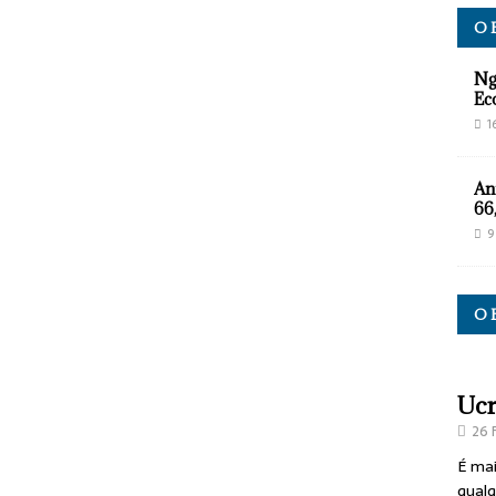
O 
Ng
Ec
1
An
66
9
O 
Ucr
26 
É mai
qualq