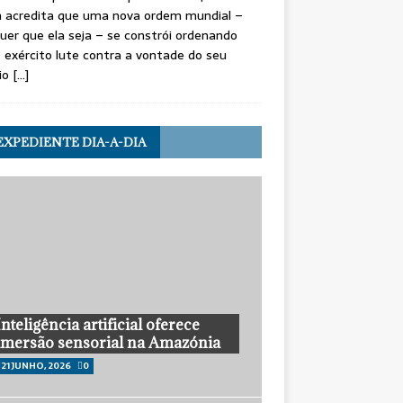
 acredita que uma nova ordem mundial –
uer que ela seja – se constrói ordenando
 exército lute contra a vontade do seu
io
[…]
EXPEDIENTE DIA-A-DIA
Inteligência artificial oferece
imersão sensorial na Amazónia
21 JUNHO, 2026
0