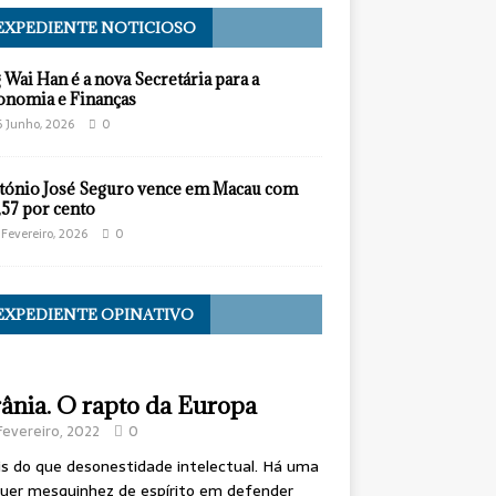
EXPEDIENTE NOTICIOSO
 Wai Han é a nova Secretária para a
onomia e Finanças
6 Junho, 2026
0
tónio José Seguro vence em Macau com
,57 por cento
 Fevereiro, 2026
0
EXPEDIENTE OPINATIVO
ânia. O rapto da Europa
Fevereiro, 2022
0
s do que desonestidade intelectual. Há uma
uer mesquinhez de espírito em defender