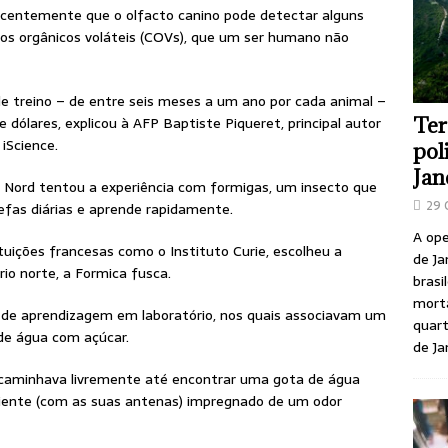
recentemente que o olfacto canino pode detectar alguns
s orgânicos voláteis (COVs), que um ser humano não
 treino – de entre seis meses a um ano por cada animal –
 dólares, explicou à AFP Baptiste Piqueret, principal autor
Ter
iScience.
pol
Jan
s Nord tentou a experiência com formigas, um insecto que
29 
efas diárias e aprende rapidamente.
A ope
tuições francesas como o Instituto Curie, escolheu a
de Ja
o norte, a Formica fusca.
brasi
morta
 de aprendizagem em laboratório, nos quais associavam um
quart
de água com açúcar.
de Ja
“caminhava livremente até encontrar uma gota de água
biente (com as suas antenas) impregnado de um odor