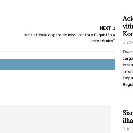
Aci
vit
NEXT
Ko
Índia atribuiu disparo de míssil contra o Paquistão a
“erro técnico”
20 
Duas
carga
Inter
infor
Depar
Regi
Sis
ilh
10 