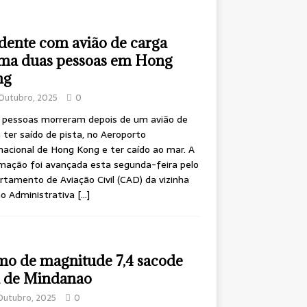
dente com avião de carga
ima duas pessoas em Hong
ng
Outubro, 2025
0
 pessoas morreram depois de um avião de
 ter saído de pista, no Aeroporto
nacional de Hong Kong e ter caído ao mar. A
mação foi avançada esta segunda-feira pelo
tamento de Aviação Civil (CAD) da vizinha
ão Administrativa
[…]
mo de magnitude 7,4 sacode
a de Mindanao
Outubro, 2025
0