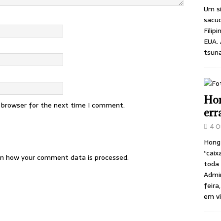
Um si
sacu
Filip
EUA. 
tsuna
Hon
s browser for the next time I comment.
err
4 O
Hong
“caix
n how your comment data is processed.
toda 
Admin
feira
em v