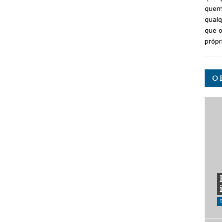
quem
qualq
que o
própr
O 