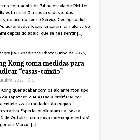
smo de magnitude 7,4 na escala de Richter
diu esta manhã a costa sudeste das
inas, de acordo com o Serviço Geológico dos
As autoridades locais lançaram um alerta de
mi depois do abalo, que se fez sentir
[…]
g Kong toma medidas para
adicar “casas-caixão”
utubro, 2025
0
 Kong quer acabar com os alojamentos tipo
a de sapatos”, que estão a proliferar por
a cidade. As autoridades da Região
istrativa Especial publicaram na sexta-
, 3 de Outubro, uma nova norma que entrará
igor em Março.
[…]