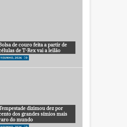
Bolsa de couro feita a partir de
células de T-Rex vai a leilão
11 JUNHO, 2026
0
Tempestade dizimou dez por
cento dos grandes símios mais
raro do mundo
11 JUNHO, 2026
0