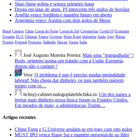
Shao Jiang goleia e segura primeiro lugar
Droga em latas de atum. PJ intercepta três quilos de heroína
Argélia vence Jordânia e mantém futuro em aberto
Argentina vence Áustria com dois golos de Messi
Brasil
Casinos
China
Coreia do Norte
Coreia do Sul
Coronavírus
Covid-19
Economia
Espanha
EUA
Filipinas
França
Governo
Hong Kong
Indonésia
Japão
Jogo
Macau
Pequim
Portugal
Protestos
Tailândia
Taiwan
Vacina
Índia
José Augusto Moreira Pereira:
Mais uma "trumpalhada" !
Boris, primeiro assina um tratado com a União Europeia,
depois não o cumpre !
Vera:
O problema é que é preciso mudar mentalidade
laboral! Não chega dar dinheiro, os pais também querem
tempo com os…
lichnyj-cabinet-nalogoplatelshchika.ru:
Um dos paises a
injetar mais dinheiro nessa busca foram os Estados Unidos.
Em meados de maio, a administracao Trump…
Artigos recentes
Ching Fung e G.Universe anulam-se em jogo com oito golos
MUST IPO vence Hang Sai e mantém perseguição ao líder