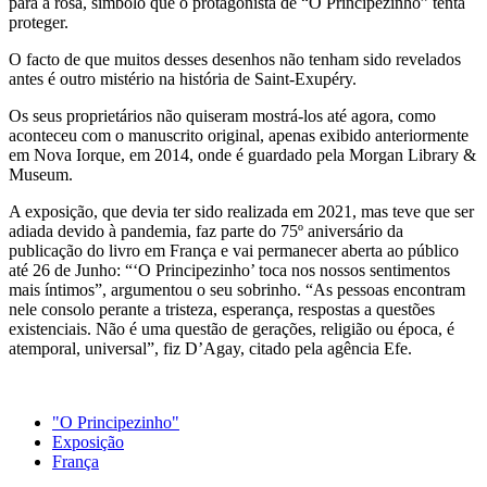
para a rosa, símbolo que o protagonista de “O Principezinho” tenta
proteger.
O facto de que muitos desses desenhos não tenham sido revelados
antes é outro mistério na história de Saint-Exupéry.
Os seus proprietários não quiseram mostrá-los até agora, como
aconteceu com o manuscrito original, apenas exibido anteriormente
em Nova Iorque, em 2014, onde é guardado pela Morgan Library &
Museum.
A exposição, que devia ter sido realizada em 2021, mas teve que ser
adiada devido à pandemia, faz parte do 75º aniversário da
publicação do livro em França e vai permanecer aberta ao público
até 26 de Junho: “‘O Principezinho’ toca nos nossos sentimentos
mais íntimos”, argumentou o seu sobrinho. “As pessoas encontram
nele consolo perante a tristeza, esperança, respostas a questões
existenciais. Não é uma questão de gerações, religião ou época, é
atemporal, universal”, fiz D’Agay, citado pela agência Efe.
"O Principezinho"
Exposição
França