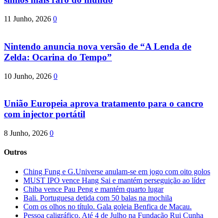
11 Junho, 2026
0
Nintendo anuncia nova versão de “A Lenda de
Zelda: Ocarina do Tempo”
10 Junho, 2026
0
União Europeia aprova tratamento para o cancro
com injector portátil
8 Junho, 2026
0
Outros
Ching Fung e G.Universe anulam-se em jogo com oito golos
MUST IPO vence Hang Sai e mantém perseguição ao líder
Chiba vence Pau Peng e mantém quarto lugar
Bali. Portuguesa detida com 50 balas na mochila
Com os olhos no título. Gala goleia Benfica de Macau.
Pessoa caligráfico. Até 4 de Julho na Fundação Rui Cunha