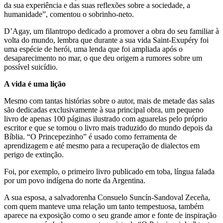
da sua experiência e das suas reflexões sobre a sociedade, a
humanidade”, comentou o sobrinho-neto.
D’Agay, um filantropo dedicado a promover a obra do seu familiar à
volta do mundo, lembra que durante a sua vida Saint-Exupéry foi
uma espécie de herói, uma lenda que foi ampliada após o
desaparecimento no mar, o que deu origem a rumores sobre um
possível suicídio.
A vida é uma lição
Mesmo com tantas histórias sobre o autor, mais de metade das salas
são dedicadas exclusivamente à sua principal obra, um pequeno
livro de apenas 100 páginas ilustrado com aguarelas pelo próprio
escritor e que se tornou o livro mais traduzido do mundo depois da
Bíblia. “O Princepezinho” é usado como ferramenta de
aprendizagem e até mesmo para a recuperação de dialectos em
perigo de extinção.
Foi, por exemplo, o primeiro livro publicado em toba, língua falada
por um povo indígena do norte da Argentina.
A sua esposa, a salvadorenha Consuelo Suncín-Sandoval Zeceña,
com quem manteve uma relação um tanto tempestuosa, também
aparece na exposição como o seu grande amor e fonte de inspiração