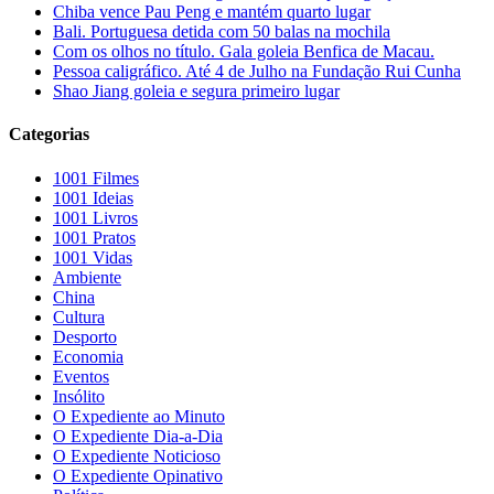
Chiba vence Pau Peng e mantém quarto lugar
Bali. Portuguesa detida com 50 balas na mochila
Com os olhos no título. Gala goleia Benfica de Macau.
Pessoa caligráfico. Até 4 de Julho na Fundação Rui Cunha
Shao Jiang goleia e segura primeiro lugar
Categorias
1001 Filmes
1001 Ideias
1001 Livros
1001 Pratos
1001 Vidas
Ambiente
China
Cultura
Desporto
Economia
Eventos
Insólito
O Expediente ao Minuto
O Expediente Dia-a-Dia
O Expediente Noticioso
O Expediente Opinativo