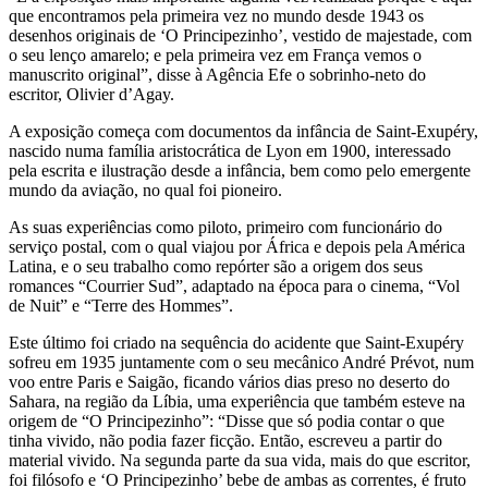
que encontramos pela primeira vez no mundo desde 1943 os
desenhos originais de ‘O Principezinho’, vestido de majestade, com
o seu lenço amarelo; e pela primeira vez em França vemos o
manuscrito original”, disse à Agência Efe o sobrinho-neto do
escritor, Olivier d’Agay.
A exposição começa com documentos da infância de Saint-Exupéry,
nascido numa família aristocrática de Lyon em 1900, interessado
pela escrita e ilustração desde a infância, bem como pelo emergente
mundo da aviação, no qual foi pioneiro.
As suas experiências como piloto, primeiro com funcionário do
serviço postal, com o qual viajou por África e depois pela América
Latina, e o seu trabalho como repórter são a origem dos seus
romances “Courrier Sud”, adaptado na época para o cinema, “Vol
de Nuit” e “Terre des Hommes”.
Este último foi criado na sequência do acidente que Saint-Exupéry
sofreu em 1935 juntamente com o seu mecânico André Prévot, num
voo entre Paris e Saigão, ficando vários dias preso no deserto do
Sahara, na região da Líbia, uma experiência que também esteve na
origem de “O Principezinho”: “Disse que só podia contar o que
tinha vivido, não podia fazer ficção. Então, escreveu a partir do
material vivido. Na segunda parte da sua vida, mais do que escritor,
foi filósofo e ‘O Principezinho’ bebe de ambas as correntes, é fruto