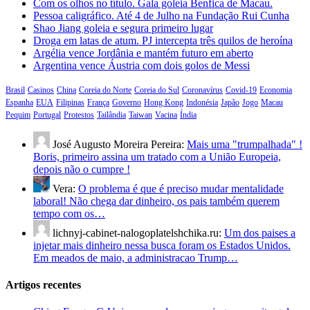
Com os olhos no título. Gala goleia Benfica de Macau.
Pessoa caligráfico. Até 4 de Julho na Fundação Rui Cunha
Shao Jiang goleia e segura primeiro lugar
Droga em latas de atum. PJ intercepta três quilos de heroína
Argélia vence Jordânia e mantém futuro em aberto
Argentina vence Áustria com dois golos de Messi
Brasil
Casinos
China
Coreia do Norte
Coreia do Sul
Coronavírus
Covid-19
Economia
Espanha
EUA
Filipinas
França
Governo
Hong Kong
Indonésia
Japão
Jogo
Macau
Pequim
Portugal
Protestos
Tailândia
Taiwan
Vacina
Índia
José Augusto Moreira Pereira:
Mais uma "trumpalhada" !
Boris, primeiro assina um tratado com a União Europeia,
depois não o cumpre !
Vera:
O problema é que é preciso mudar mentalidade
laboral! Não chega dar dinheiro, os pais também querem
tempo com os…
lichnyj-cabinet-nalogoplatelshchika.ru:
Um dos paises a
injetar mais dinheiro nessa busca foram os Estados Unidos.
Em meados de maio, a administracao Trump…
Artigos recentes