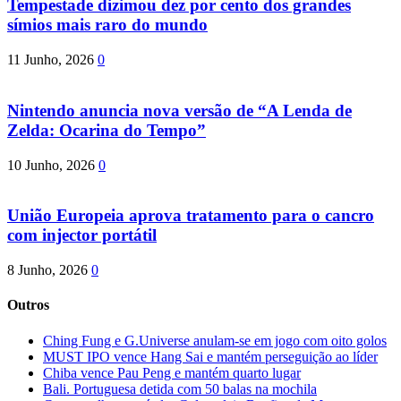
Tempestade dizimou dez por cento dos grandes
símios mais raro do mundo
11 Junho, 2026
0
Nintendo anuncia nova versão de “A Lenda de
Zelda: Ocarina do Tempo”
10 Junho, 2026
0
União Europeia aprova tratamento para o cancro
com injector portátil
8 Junho, 2026
0
Outros
Ching Fung e G.Universe anulam-se em jogo com oito golos
MUST IPO vence Hang Sai e mantém perseguição ao líder
Chiba vence Pau Peng e mantém quarto lugar
Bali. Portuguesa detida com 50 balas na mochila