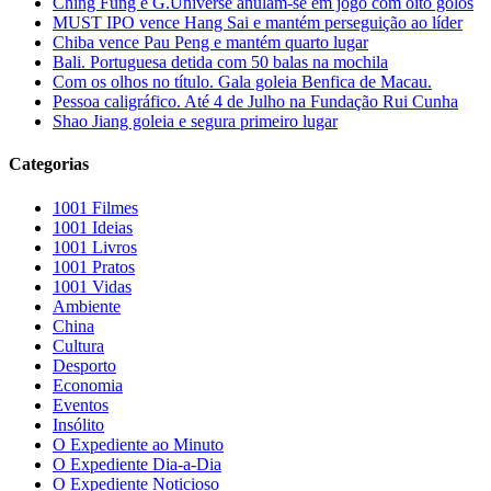
Ching Fung e G.Universe anulam-se em jogo com oito golos
MUST IPO vence Hang Sai e mantém perseguição ao líder
Chiba vence Pau Peng e mantém quarto lugar
Bali. Portuguesa detida com 50 balas na mochila
Com os olhos no título. Gala goleia Benfica de Macau.
Pessoa caligráfico. Até 4 de Julho na Fundação Rui Cunha
Shao Jiang goleia e segura primeiro lugar
Categorias
1001 Filmes
1001 Ideias
1001 Livros
1001 Pratos
1001 Vidas
Ambiente
China
Cultura
Desporto
Economia
Eventos
Insólito
O Expediente ao Minuto
O Expediente Dia-a-Dia
O Expediente Noticioso