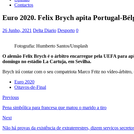
Contactos
Euro 2020. Felix Brych apita Portugal-Bél
26 Junho, 2021
Delta Diario
Desporto
0
Fotografia: Humberto Santos/Unsplash
O alemão Felix Brych é o árbitro encarregue pela UEFA para apit
domingo no estádio La Cartuja, em Sevilha.
Brych irá contar com o seu compatriota Marco Fritz no vídeo-árbitro,
Euro 2020
Oitavos-de-Final
Previous
Pena simbólica para francesa que matou o marido a tiro
Next
Não há provas da existência de extraterrestres, dizem serviços secret