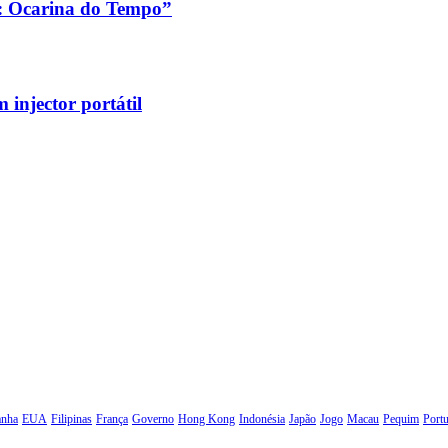
a: Ocarina do Tempo”
injector portátil
anha
EUA
Filipinas
França
Governo
Hong Kong
Indonésia
Japão
Jogo
Macau
Pequim
Portu