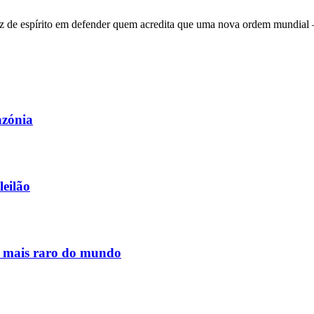
 de espírito em defender quem acredita que uma nova ordem mundial – q
azónia
leilão
s mais raro do mundo