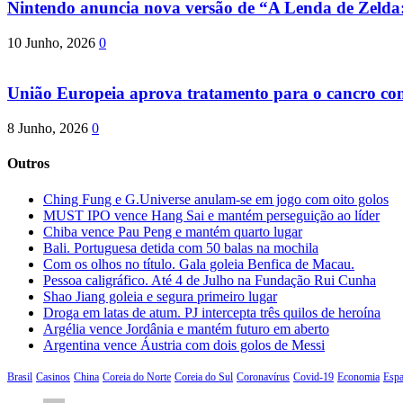
Nintendo anuncia nova versão de “A Lenda de Zeld
10 Junho, 2026
0
União Europeia aprova tratamento para o cancro com 
8 Junho, 2026
0
Outros
Ching Fung e G.Universe anulam-se em jogo com oito golos
MUST IPO vence Hang Sai e mantém perseguição ao líder
Chiba vence Pau Peng e mantém quarto lugar
Bali. Portuguesa detida com 50 balas na mochila
Com os olhos no título. Gala goleia Benfica de Macau.
Pessoa caligráfico. Até 4 de Julho na Fundação Rui Cunha
Shao Jiang goleia e segura primeiro lugar
Droga em latas de atum. PJ intercepta três quilos de heroína
Argélia vence Jordânia e mantém futuro em aberto
Argentina vence Áustria com dois golos de Messi
Brasil
Casinos
China
Coreia do Norte
Coreia do Sul
Coronavírus
Covid-19
Economia
Esp