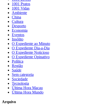
1001 Pratos
1001 Vidas
Ambiente
China
Cultura
Desporto
Economia
Eventos
Insólito
O Expediente ao Minuto
O Expediente Dia-a-Dia
O Expediente Noticioso
O Expediente Opinativo
Política
Região
Saúde
Sem categoria
Sociedade
Tecnologia
Última Hora Macau
Última Hora Mundo
Arquivo