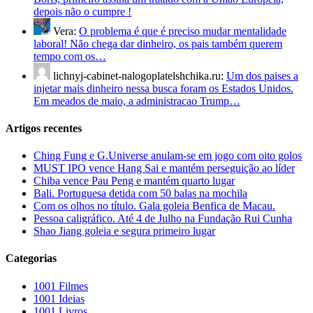
depois não o cumpre !
Vera:
O problema é que é preciso mudar mentalidade
laboral! Não chega dar dinheiro, os pais também querem
tempo com os…
lichnyj-cabinet-nalogoplatelshchika.ru:
Um dos paises a
injetar mais dinheiro nessa busca foram os Estados Unidos.
Em meados de maio, a administracao Trump…
Artigos recentes
Ching Fung e G.Universe anulam-se em jogo com oito golos
MUST IPO vence Hang Sai e mantém perseguição ao líder
Chiba vence Pau Peng e mantém quarto lugar
Bali. Portuguesa detida com 50 balas na mochila
Com os olhos no título. Gala goleia Benfica de Macau.
Pessoa caligráfico. Até 4 de Julho na Fundação Rui Cunha
Shao Jiang goleia e segura primeiro lugar
Categorias
1001 Filmes
1001 Ideias
1001 Livros