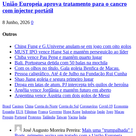
União Europeia aprova tratamento para o cancro
com injector portátil
8 Junho, 2026
0
Outros
Ching Fung e G.Universe anulam-se em jogo com oito golos
MUST IPO vence Hang Sai e mantém perseguição ao líder
Chiba vence Pau Peng e mantém quarto lugar
Bali. Portuguesa detida com 50 balas na mochila
Com os olhos no título. Gala goleia Benfica de Macau.
Pessoa caligráfico. Até 4 de Julho na Fundação Rui Cunha
Shao Jiang goleia e segura primeiro lugar
Droga em latas de atum. PJ intercepta três quilos de heroína
Argélia vence Jordânia e mantém futuro em aberto
Argentina vence Áustria com dois golos de Messi
Brasil
Casinos
China
Coreia do Norte
Coreia do Sul
Coronavírus
Covid-19
Economia
Espanha
EUA
Filipinas
França
Governo
Hong Kong
Indonésia
Japão
Jogo
Macau
Pequim
Portugal
Protestos
Tailândia
Taiwan
Vacina
Índia
José Augusto Moreira Pereira:
Mais uma "trumpalhada" !
Boris, primeiro assina um tratado com a União Europeia,