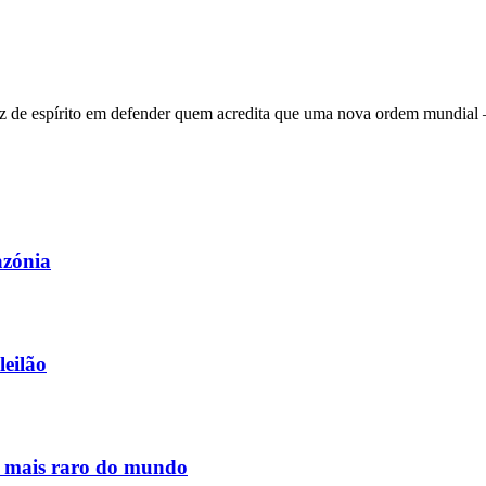
 de espírito em defender quem acredita que uma nova ordem mundial – q
azónia
leilão
s mais raro do mundo