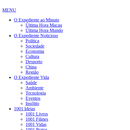
MENU
O Expediente ao Minuto
Última Hora Macau
Última Hora Mundo
O Expediente Noticioso
Política
Sociedade
Economia
Cultura
Desporto
China
Região
O Expediente Vida
Saúde
Ambiente
Tecnologia
Eventos
Insólito
1001 Ideias
1001 Livros
1001 Filmes
1001 Vidas
1001 Pratos