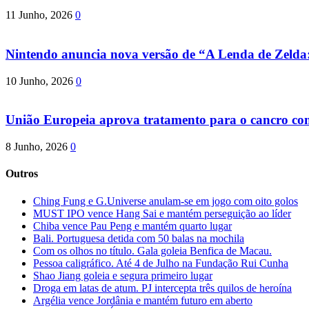
11 Junho, 2026
0
Nintendo anuncia nova versão de “A Lenda de Zeld
10 Junho, 2026
0
União Europeia aprova tratamento para o cancro com 
8 Junho, 2026
0
Outros
Ching Fung e G.Universe anulam-se em jogo com oito golos
MUST IPO vence Hang Sai e mantém perseguição ao líder
Chiba vence Pau Peng e mantém quarto lugar
Bali. Portuguesa detida com 50 balas na mochila
Com os olhos no título. Gala goleia Benfica de Macau.
Pessoa caligráfico. Até 4 de Julho na Fundação Rui Cunha
Shao Jiang goleia e segura primeiro lugar
Droga em latas de atum. PJ intercepta três quilos de heroína
Argélia vence Jordânia e mantém futuro em aberto