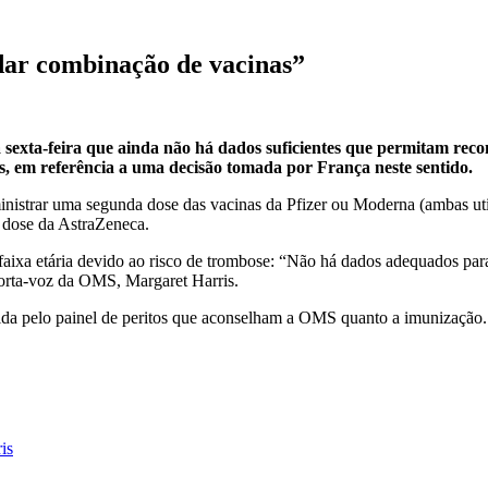
ar combinação de vacinas”
exta-feira que ainda não há dados suficientes que permitam recom
s, em referência a uma decisão tomada por França neste sentido.
ministrar uma segunda dose das vacinas da Pfizer ou Moderna (ambas 
 dose da AstraZeneca.
a faixa etária devido ao risco de trombose: “Não há dados adequados para
orta-voz da OMS, Margaret Harris.
gerida pelo painel de peritos que aconselham a OMS quanto a imunização.
is