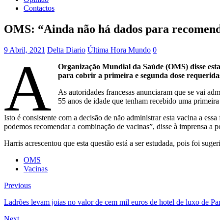
Contactos
OMS: “Ainda não há dados para recomend
9 Abril, 2021
Delta Diario
Última Hora Mundo
0
A
Organização Mundial da Saúde (OMS) disse esta s
para cobrir a primeira e segunda dose requerida
As autoridades francesas anunciaram que se vai ad
55 anos de idade que tenham recebido uma primeira
Isto é consistente com a decisão de não administrar esta vacina a ess
podemos recomendar a combinação de vacinas”, disse à imprensa a p
Harris acrescentou que esta questão está a ser estudada, pois foi su
OMS
Vacinas
Previous
Ladrões levam joias no valor de cem mil euros de hotel de luxo de Par
Next