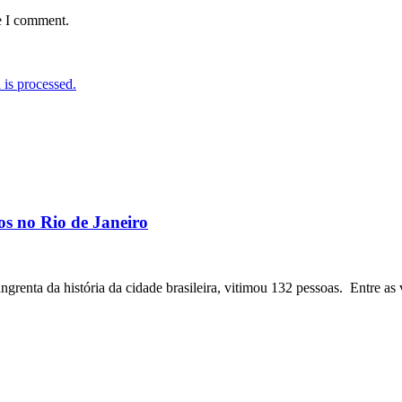
e I comment.
is processed.
os no Rio de Janeiro
angrenta da história da cidade brasileira, vitimou 132 pessoas. Entre as 