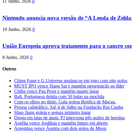
11 Junho, 2026
0
Nintendo anuncia nova versão de “A Lenda de Zeld
10 Junho, 2026
0
União Europeia aprova tratamento para o cancro com 
8 Junho, 2026
0
Outros
Ching Fung e G.Universe anulam-se em jogo com oito golos
MUST IPO vence Hang Sai e mantém perseguição ao líder
Chiba vence Pau Peng e mantém quarto lugar
Bali. Portuguesa detida com 50 balas na mochila
Com os olhos no título. Gala goleia Benfica de Macau.
Pessoa caligráfico. Até 4 de Julho na Fundação Rui Cunha
Shao Jiang goleia e segura primeiro lugar
Droga em latas de atum. PJ intercepta três quilos de heroína
Argélia vence Jordânia e mantém futuro em aberto
Argentina vence Áustria com dois golos de Messi