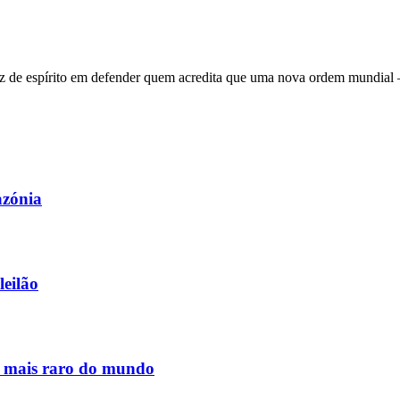
 de espírito em defender quem acredita que uma nova ordem mundial – q
azónia
leilão
s mais raro do mundo