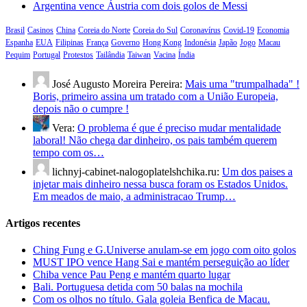
Argentina vence Áustria com dois golos de Messi
Brasil
Casinos
China
Coreia do Norte
Coreia do Sul
Coronavírus
Covid-19
Economia
Espanha
EUA
Filipinas
França
Governo
Hong Kong
Indonésia
Japão
Jogo
Macau
Pequim
Portugal
Protestos
Tailândia
Taiwan
Vacina
Índia
José Augusto Moreira Pereira:
Mais uma "trumpalhada" !
Boris, primeiro assina um tratado com a União Europeia,
depois não o cumpre !
Vera:
O problema é que é preciso mudar mentalidade
laboral! Não chega dar dinheiro, os pais também querem
tempo com os…
lichnyj-cabinet-nalogoplatelshchika.ru:
Um dos paises a
injetar mais dinheiro nessa busca foram os Estados Unidos.
Em meados de maio, a administracao Trump…
Artigos recentes
Ching Fung e G.Universe anulam-se em jogo com oito golos
MUST IPO vence Hang Sai e mantém perseguição ao líder
Chiba vence Pau Peng e mantém quarto lugar
Bali. Portuguesa detida com 50 balas na mochila
Com os olhos no título. Gala goleia Benfica de Macau.