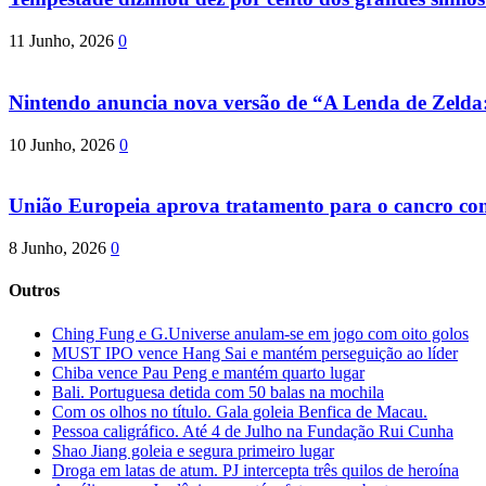
11 Junho, 2026
0
Nintendo anuncia nova versão de “A Lenda de Zeld
10 Junho, 2026
0
União Europeia aprova tratamento para o cancro com 
8 Junho, 2026
0
Outros
Ching Fung e G.Universe anulam-se em jogo com oito golos
MUST IPO vence Hang Sai e mantém perseguição ao líder
Chiba vence Pau Peng e mantém quarto lugar
Bali. Portuguesa detida com 50 balas na mochila
Com os olhos no título. Gala goleia Benfica de Macau.
Pessoa caligráfico. Até 4 de Julho na Fundação Rui Cunha
Shao Jiang goleia e segura primeiro lugar
Droga em latas de atum. PJ intercepta três quilos de heroína