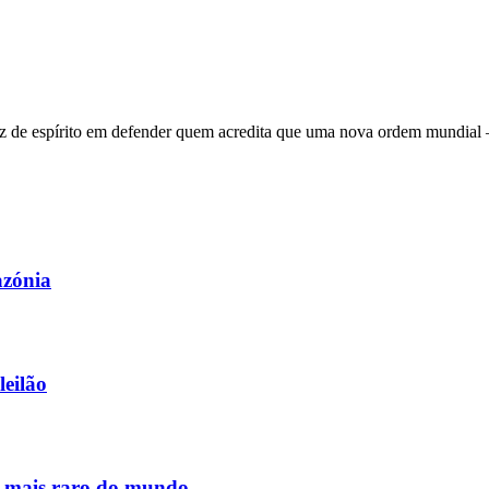
 de espírito em defender quem acredita que uma nova ordem mundial – q
azónia
leilão
s mais raro do mundo