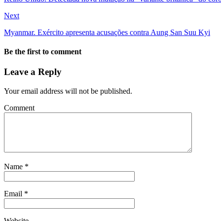
Next
Myanmar. Exército apresenta acusações contra Aung San Suu Kyi
Be the first to comment
Leave a Reply
Your email address will not be published.
Comment
Name
*
Email
*
Website