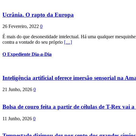
Ucrânia. O rapto da Europa
26 Fevereiro, 2022
0
É mais do que desonestidade intelectual. Há uma qualquer mesquinhez
contra a vontade do seu próprio
[…]
O Expediente Dia-a-Dia
Inteligência artificial oferece imersão sensorial na Am
21 Junho, 2026
0
Bolsa de couro feita a partir de células de T-Rex vai a 
11 Junho, 2026
0
Tempestade dizimou dez por cento dos grandes símio