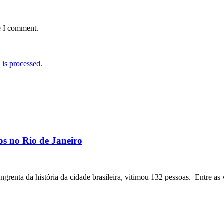
e I comment.
is processed.
os no Rio de Janeiro
angrenta da história da cidade brasileira, vitimou 132 pessoas. Entre as 