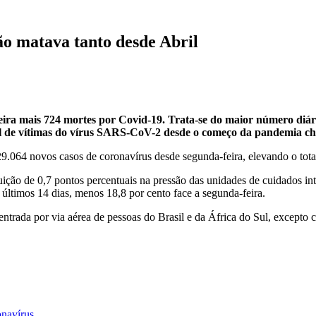
ão matava tanto desde Abril
eira mais 724 mortes por Covid-19. Trata-se do maior número diár
al de vítimas do vírus SARS-CoV-2 desde o começo da pandemia ch
29.064 novos casos de coronavírus desde segunda-feira, elevando o tot
ição de 0,7 pontos percentuais na pressão das unidades de cuidados in
últimos 14 dias, menos 18,8 por cento face a segunda-feira.
entrada por via aérea de pessoas do Brasil e da África do Sul, excepto
onavírus