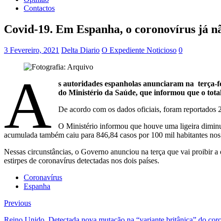
Contactos
Covid-19. Em Espanha, o coronovírus já n
3 Fevereiro, 2021
Delta Diario
O Expediente Noticioso
0
A
s autoridades espanholas anunciaram na terça-f
do Ministério da Saúde, que informou que o tot
De acordo com os dados oficiais, foram reportados 
O Ministério informou que houve uma ligeira diminu
acumulada também caiu para 846,84 casos por 100 mil habitantes nos 
Nessas circunstâncias, o Governo anunciou na terça que vai proibir a 
estirpes de coronavírus detectadas nos dois países.
Coronavírus
Espanha
Previous
Reino Unido. Detectada nova mutação na “variante britânica” do cor