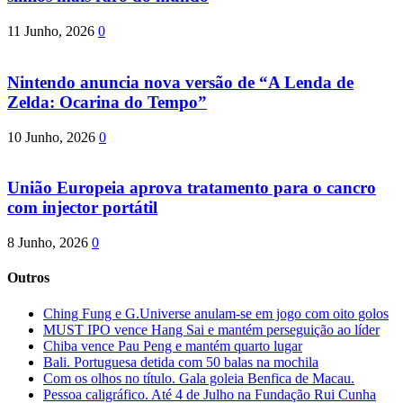
11 Junho, 2026
0
Nintendo anuncia nova versão de “A Lenda de
Zelda: Ocarina do Tempo”
10 Junho, 2026
0
União Europeia aprova tratamento para o cancro
com injector portátil
8 Junho, 2026
0
Outros
Ching Fung e G.Universe anulam-se em jogo com oito golos
MUST IPO vence Hang Sai e mantém perseguição ao líder
Chiba vence Pau Peng e mantém quarto lugar
Bali. Portuguesa detida com 50 balas na mochila
Com os olhos no título. Gala goleia Benfica de Macau.
Pessoa caligráfico. Até 4 de Julho na Fundação Rui Cunha