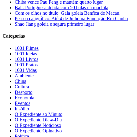
Chiba vence Pau Peng e mantém quarto lugar
Bali. Portuguesa detida com 50 balas na mochila
Com os olhos no título. Gala goleia Benfica de Macau.
Pessoa caligráfico. Até 4 de Julho na Fundação Rui Cunha
Shao Jiang goleia e segura primeiro lugar
Categorias
1001 Filmes
1001 Ideias
1001 Livros
1001 Pratos
1001 Vidas
Ambiente
China
Cultura
Desporto
Economia
Eventos
Insólito
O Expediente ao Minuto
O Expediente Dia-a-Dia
O Expediente Noticioso
O Expediente Opinativo
Política