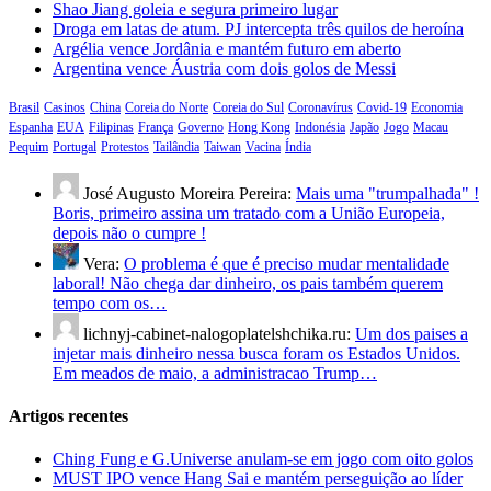
Shao Jiang goleia e segura primeiro lugar
Droga em latas de atum. PJ intercepta três quilos de heroína
Argélia vence Jordânia e mantém futuro em aberto
Argentina vence Áustria com dois golos de Messi
Brasil
Casinos
China
Coreia do Norte
Coreia do Sul
Coronavírus
Covid-19
Economia
Espanha
EUA
Filipinas
França
Governo
Hong Kong
Indonésia
Japão
Jogo
Macau
Pequim
Portugal
Protestos
Tailândia
Taiwan
Vacina
Índia
José Augusto Moreira Pereira:
Mais uma "trumpalhada" !
Boris, primeiro assina um tratado com a União Europeia,
depois não o cumpre !
Vera:
O problema é que é preciso mudar mentalidade
laboral! Não chega dar dinheiro, os pais também querem
tempo com os…
lichnyj-cabinet-nalogoplatelshchika.ru:
Um dos paises a
injetar mais dinheiro nessa busca foram os Estados Unidos.
Em meados de maio, a administracao Trump…
Artigos recentes
Ching Fung e G.Universe anulam-se em jogo com oito golos
MUST IPO vence Hang Sai e mantém perseguição ao líder