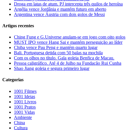
Droga em latas de atum. PJ intercepta três quilos de heroína
Argélia vence Jordânia e mantém futuro em aberto
Argentina vence Áustria com dois golos de Messi
Artigos recentes
Ching Fung e G.Universe anulam-se em jogo com oito golos
MUST IPO vence Hang Sai e mantém perseguição ao líder
Chiba vence Pau Peng e mantém quarto lugar
Bali. Portuguesa detida com 50 balas na mochila
Com os olhos no título. Gala goleia Benfica de Macau.
Pessoa caligráfico. Até 4 de Julho na Fundação Rui Cunha
Shao Jiang goleia e segura primeiro lugar
Categorias
1001 Filmes
1001 Ideias
1001 Livros
1001 Pratos
1001 Vidas
Ambiente
China
Cultura