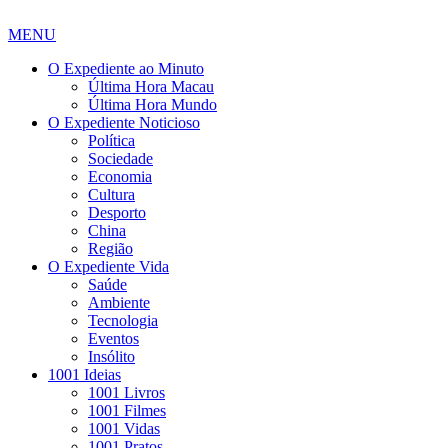
MENU
O Expediente ao Minuto
Última Hora Macau
Última Hora Mundo
O Expediente Noticioso
Política
Sociedade
Economia
Cultura
Desporto
China
Região
O Expediente Vida
Saúde
Ambiente
Tecnologia
Eventos
Insólito
1001 Ideias
1001 Livros
1001 Filmes
1001 Vidas
1001 Pratos