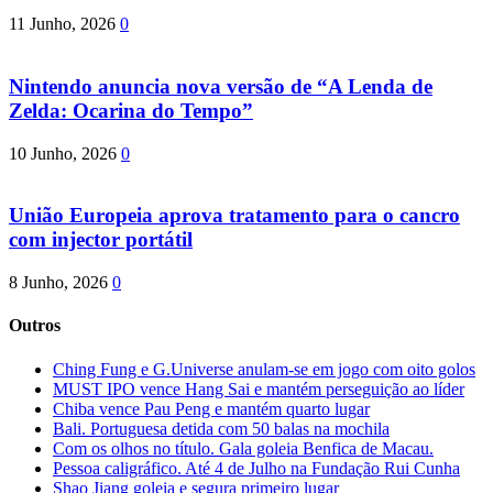
11 Junho, 2026
0
Nintendo anuncia nova versão de “A Lenda de
Zelda: Ocarina do Tempo”
10 Junho, 2026
0
União Europeia aprova tratamento para o cancro
com injector portátil
8 Junho, 2026
0
Outros
Ching Fung e G.Universe anulam-se em jogo com oito golos
MUST IPO vence Hang Sai e mantém perseguição ao líder
Chiba vence Pau Peng e mantém quarto lugar
Bali. Portuguesa detida com 50 balas na mochila
Com os olhos no título. Gala goleia Benfica de Macau.
Pessoa caligráfico. Até 4 de Julho na Fundação Rui Cunha
Shao Jiang goleia e segura primeiro lugar