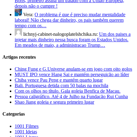
Boris, primeiro assina um tratado com a União Europeia,
depois não o cumpre !
Vera:
O problema é que é preciso mudar mentalidade
laboral! Não chega dar dinheiro, os pais também querem
tempo com os…
lichnyj-cabinet-nalogoplatelshchika.ru:
Um dos paises a
injetar mais dinheiro nessa busca foram os Estados Unidos.
Em meados de maio, a administracao Trump…
Artigos recentes
Ching Fung e G.Universe anulam-se em jogo com oito golos
MUST IPO vence Hang Sai e mantém perseguição ao líder
Chiba vence Pau Peng e mantém quarto lugar
Bali. Portuguesa detida com 50 balas na mochila
Com os olhos no título. Gala goleia Benfica de Macau.
Pessoa caligráfico. Até 4 de Julho na Fundação Rui Cunha
Shao Jiang goleia e segura primeiro lugar
Categorias
1001 Filmes
1001 Ideias