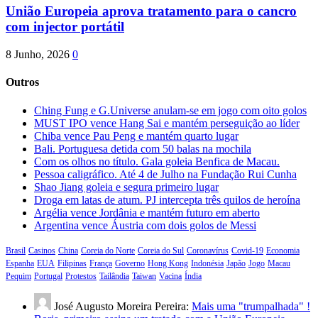
União Europeia aprova tratamento para o cancro
com injector portátil
8 Junho, 2026
0
Outros
Ching Fung e G.Universe anulam-se em jogo com oito golos
MUST IPO vence Hang Sai e mantém perseguição ao líder
Chiba vence Pau Peng e mantém quarto lugar
Bali. Portuguesa detida com 50 balas na mochila
Com os olhos no título. Gala goleia Benfica de Macau.
Pessoa caligráfico. Até 4 de Julho na Fundação Rui Cunha
Shao Jiang goleia e segura primeiro lugar
Droga em latas de atum. PJ intercepta três quilos de heroína
Argélia vence Jordânia e mantém futuro em aberto
Argentina vence Áustria com dois golos de Messi
Brasil
Casinos
China
Coreia do Norte
Coreia do Sul
Coronavírus
Covid-19
Economia
Espanha
EUA
Filipinas
França
Governo
Hong Kong
Indonésia
Japão
Jogo
Macau
Pequim
Portugal
Protestos
Tailândia
Taiwan
Vacina
Índia
José Augusto Moreira Pereira:
Mais uma "trumpalhada" !