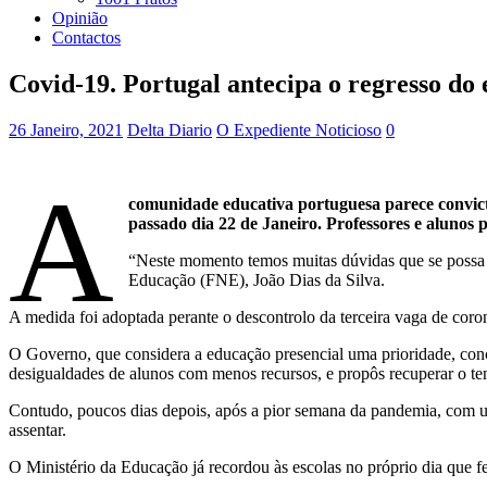
Opinião
Contactos
Covid-19. Portugal antecipa o regresso do 
26 Janeiro, 2021
Delta Diario
O Expediente Noticioso
0
A
comunidade educativa portuguesa parece convicta
passado dia 22 de Janeiro. Professores e alunos 
“Neste momento temos muitas dúvidas que se possa re
Educação (FNE), João Dias da Silva.
A medida foi adoptada perante o descontrolo da terceira vaga de coron
O Governo, que considera a educação presencial uma prioridade, con
desigualdades de alunos com menos recursos, e propôs recuperar o te
Contudo, poucos dias depois, após a pior semana da pandemia, com um 
assentar.
O Ministério da Educação já recordou às escolas no próprio dia que f