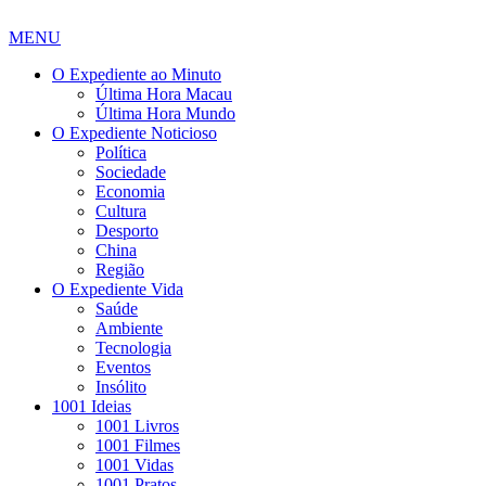
MENU
O Expediente ao Minuto
Última Hora Macau
Última Hora Mundo
O Expediente Noticioso
Política
Sociedade
Economia
Cultura
Desporto
China
Região
O Expediente Vida
Saúde
Ambiente
Tecnologia
Eventos
Insólito
1001 Ideias
1001 Livros
1001 Filmes
1001 Vidas
1001 Pratos