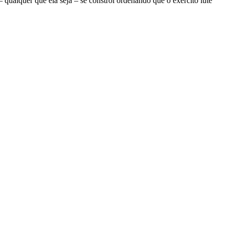
ualquer que ela seja – se constrói ordenando que o exército lute