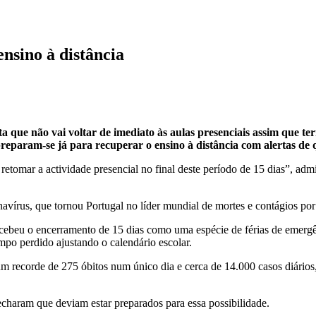
ensino à distância
 que não vai voltar de imediato às aulas presenciais assim que ter
preparam-se já para recuperar o ensino à distância com alertas de 
tomar a actividade presencial no final deste período de 15 dias”, admi
avírus, que tornou Portugal no líder mundial de mortes e contágios por
cebeu o encerramento de 15 dias como uma espécie de férias de emergê
mpo perdido ajustando o calendário escolar.
recorde de 275 óbitos num único dia e cerca de 14.000 casos diários, a
echaram que deviam estar preparados para essa possibilidade.