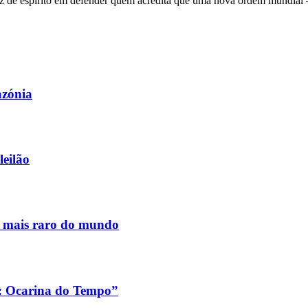
 de espírito em defender quem acredita que uma nova ordem mundial – q
azónia
leilão
s mais raro do mundo
a: Ocarina do Tempo”