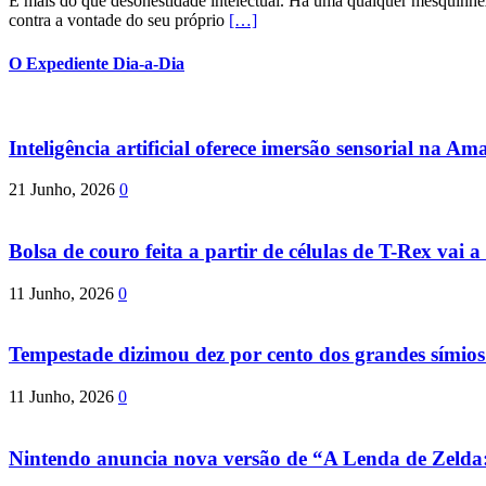
É mais do que desonestidade intelectual. Há uma qualquer mesquinhez
contra a vontade do seu próprio
[…]
O Expediente Dia-a-Dia
Inteligência artificial oferece imersão sensorial na Am
21 Junho, 2026
0
Bolsa de couro feita a partir de células de T-Rex vai a 
11 Junho, 2026
0
Tempestade dizimou dez por cento dos grandes símio
11 Junho, 2026
0
Nintendo anuncia nova versão de “A Lenda de Zeld