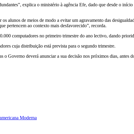
undantes”, explica o ministério à agência Efe, dado que desde o início 
ar os alunos de meios de modo a evitar um agravamento das desigualdad
 que pertencem ao contexto mais desfavorecido”, recorda.
00.000 computadores no primeiro trimestre do ano lectivo, dando prior
es cuja distribuição está prevista para o segundo trimestre.
as o Governo deverá anunciar a sua decisão nos próximos dias, antes d
te-americana Moderna