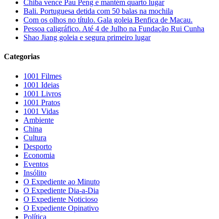
Chiba vence Pau Peng e mantém quarto lugar
Bali. Portuguesa detida com 50 balas na mochila
Com os olhos no título. Gala goleia Benfica de Macau.
Pessoa caligráfico. Até 4 de Julho na Fundação Rui Cunha
Shao Jiang goleia e segura primeiro lugar
Categorias
1001 Filmes
1001 Ideias
1001 Livros
1001 Pratos
1001 Vidas
Ambiente
China
Cultura
Desporto
Economia
Eventos
Insólito
O Expediente ao Minuto
O Expediente Dia-a-Dia
O Expediente Noticioso
O Expediente Opinativo
Política