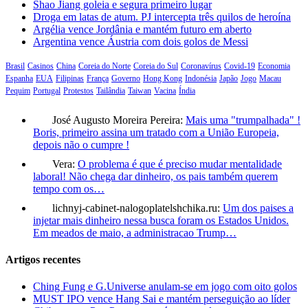
Shao Jiang goleia e segura primeiro lugar
Droga em latas de atum. PJ intercepta três quilos de heroína
Argélia vence Jordânia e mantém futuro em aberto
Argentina vence Áustria com dois golos de Messi
Brasil
Casinos
China
Coreia do Norte
Coreia do Sul
Coronavírus
Covid-19
Economia
Espanha
EUA
Filipinas
França
Governo
Hong Kong
Indonésia
Japão
Jogo
Macau
Pequim
Portugal
Protestos
Tailândia
Taiwan
Vacina
Índia
José Augusto Moreira Pereira:
Mais uma "trumpalhada" !
Boris, primeiro assina um tratado com a União Europeia,
depois não o cumpre !
Vera:
O problema é que é preciso mudar mentalidade
laboral! Não chega dar dinheiro, os pais também querem
tempo com os…
lichnyj-cabinet-nalogoplatelshchika.ru:
Um dos paises a
injetar mais dinheiro nessa busca foram os Estados Unidos.
Em meados de maio, a administracao Trump…
Artigos recentes
Ching Fung e G.Universe anulam-se em jogo com oito golos
MUST IPO vence Hang Sai e mantém perseguição ao líder