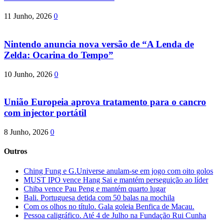
11 Junho, 2026
0
Nintendo anuncia nova versão de “A Lenda de
Zelda: Ocarina do Tempo”
10 Junho, 2026
0
União Europeia aprova tratamento para o cancro
com injector portátil
8 Junho, 2026
0
Outros
Ching Fung e G.Universe anulam-se em jogo com oito golos
MUST IPO vence Hang Sai e mantém perseguição ao líder
Chiba vence Pau Peng e mantém quarto lugar
Bali. Portuguesa detida com 50 balas na mochila
Com os olhos no título. Gala goleia Benfica de Macau.
Pessoa caligráfico. Até 4 de Julho na Fundação Rui Cunha