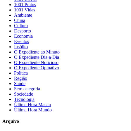
1001 Pratos
1001 Vidas
Ambiente
China
Cultura
Desporto
Economia
Eventos
Insólito
O Expediente ao Minuto
O Expediente Dia-a-Dia
O Expediente Noticioso
O Expediente Opinativo
Política
Região
Saúde
Sem categoria
Sociedade
Tecnologia
Última Hora Macau
Última Hora Mundo
Arquivo