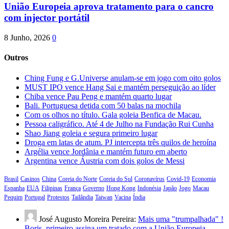
União Europeia aprova tratamento para o cancro
com injector portátil
8 Junho, 2026
0
Outros
Ching Fung e G.Universe anulam-se em jogo com oito golos
MUST IPO vence Hang Sai e mantém perseguição ao líder
Chiba vence Pau Peng e mantém quarto lugar
Bali. Portuguesa detida com 50 balas na mochila
Com os olhos no título. Gala goleia Benfica de Macau.
Pessoa caligráfico. Até 4 de Julho na Fundação Rui Cunha
Shao Jiang goleia e segura primeiro lugar
Droga em latas de atum. PJ intercepta três quilos de heroína
Argélia vence Jordânia e mantém futuro em aberto
Argentina vence Áustria com dois golos de Messi
Brasil
Casinos
China
Coreia do Norte
Coreia do Sul
Coronavírus
Covid-19
Economia
Espanha
EUA
Filipinas
França
Governo
Hong Kong
Indonésia
Japão
Jogo
Macau
Pequim
Portugal
Protestos
Tailândia
Taiwan
Vacina
Índia
José Augusto Moreira Pereira:
Mais uma "trumpalhada" !
Boris, primeiro assina um tratado com a União Europeia,