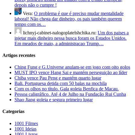
depois não o cumpre !
Vera:
O problema é que é preciso mudar mentalidade
laboral! Não chega dar dinheiro, os pais também querem
tempo com os…
lichnyj-cabinet-nalogoplatelshchika.ru:
Um dos paises a
injetar mais dinheiro nessa busca foram os Estados Unidos.
Em meados de maio, a administracao Trump…
Artigos recentes
Ching Fung e G.Universe anulam-se em jogo com oito golos
MUST IPO vence Hang Sai e mantém perseguição ao líder
Chiba vence Pau Peng e mantém quarto lugar
Bali. Portuguesa detida com 50 balas na mochila
Com os olhos no título. Gala goleia Benfica de Macau.
Pessoa caligráfico. Até 4 de Julho na Fundação Rui Cunha
Shao Jiang goleia e segura primeiro lugar
Categorias
1001 Filmes
1001 Ideias
1001 Livros