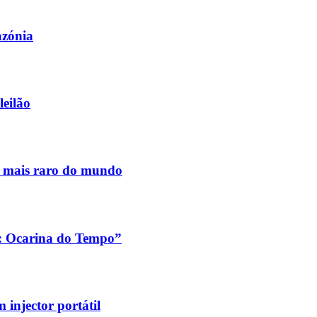
azónia
leilão
s mais raro do mundo
a: Ocarina do Tempo”
injector portátil