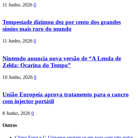
11 Junho, 2026
0
Tempestade dizimou dez por cento dos grandes
símios mais raro do mundo
11 Junho, 2026
0
Nintendo anuncia nova versão de “A Lenda de
Zelda: Ocarina do Tempo”
10 Junho, 2026
0
União Europeia aprova tratamento para o cancro
com injector portátil
8 Junho, 2026
0
Outros
Ching Fung e G.Universe anulam-se em jogo com oito golos