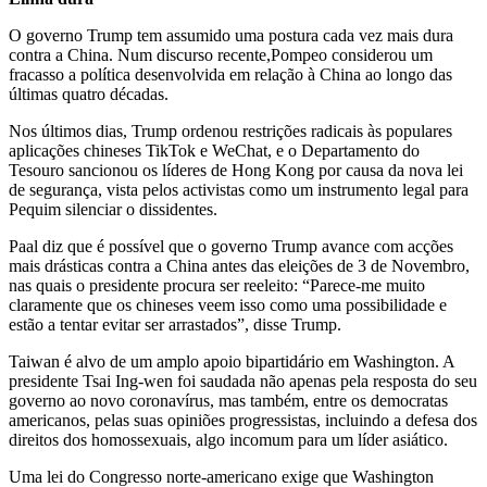
O governo Trump tem assumido uma postura cada vez mais dura
contra a China. Num discurso recente,Pompeo considerou um
fracasso a política desenvolvida em relação à China ao longo das
últimas quatro décadas.
Nos últimos dias, Trump ordenou restrições radicais às populares
aplicações chineses TikTok e WeChat, e o Departamento do
Tesouro sancionou os líderes de Hong Kong por causa da nova lei
de segurança, vista pelos activistas como um instrumento legal para
Pequim silenciar o dissidentes.
Paal diz que é possível que o governo Trump avance com acções
mais drásticas contra a China antes das eleições de 3 de Novembro,
nas quais o presidente procura ser reeleito: “Parece-me muito
claramente que os chineses veem isso como uma possibilidade e
estão a tentar evitar ser arrastados”, disse Trump.
Taiwan é alvo de um amplo apoio bipartidário em Washington. A
presidente Tsai Ing-wen foi saudada não apenas pela resposta do seu
governo ao novo coronavírus, mas também, entre os democratas
americanos, pelas suas opiniões progressistas, incluindo a defesa dos
direitos dos homossexuais, algo incomum para um líder asiático.
Uma lei do Congresso norte-americano exige que Washington