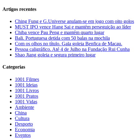
Artigos recentes
Ching Fung e G.Universe anulam-se em jogo com oito golos
MUST IPO vence Hang Sai e mantém perseguição ao líder
Chiba vence Pau Peng e mantém quarto lugar
Bali. Portuguesa detida com 50 balas na mochila
Com os olhos no título. Gala goleia Benfica de Macau.
Pessoa caligráfico. Até 4 de Julho na Fundação Rui Cunha
Shao Jiang goleia e segura primeiro lugar
Categorias
1001 Filmes
1001 Ideias
1001 Livros
1001 Pratos
1001 Vidas
Ambiente
China
Cultura
Desporto
Economia
Eventos