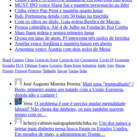
MUST IPO vence Hang Sai e mantém perseguição ao líder
Chiba vence Pau Peng e mantém quarto lugar
Bali. Portuguesa detida com 50 balas na mochila
Com os olhos no título. Gala goleia Benfica de Macau.
Pessoa caligráfico. Até 4 de Julho na Fundação Rui Cunha
Shao Jiang goleia e segura primeiro lugar
Droga em latas de atum. PJ intercepta três quilos de heroína
Argélia vence Jordânia e mantém futuro em aberto
Argentina vence Áustria com dois golos de Messi
Brasil
Casinos
China
Coreia do Norte
Coreia do Sul
Coronavírus
Covid-19
Economia
Espanha
EUA
Filipinas
França
Governo
Hong Kong
Indonésia
Japão
Jogo
Macau
Pequim
Portugal
Protestos
Tailândia
Taiwan
Vacina
Índia
José Augusto Moreira Pereira:
Mais uma "trumpalhada" !
Boris, primeiro assina um tratado com a União Europeia,
depois não o cumpre !
Vera:
O problema é que é preciso mudar mentalidade
laboral! Não chega dar dinheiro, os pais também querem
tempo com os…
lichnyj-cabinet-nalogoplatelshchika.ru:
Um dos paises a
injetar mais dinheiro nessa busca foram os Estados Unidos.
Em meados de maio, a administracao Trump…