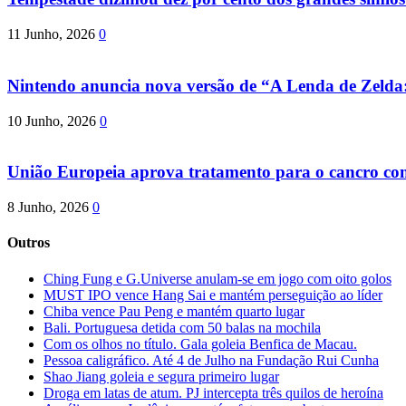
11 Junho, 2026
0
Nintendo anuncia nova versão de “A Lenda de Zeld
10 Junho, 2026
0
União Europeia aprova tratamento para o cancro com 
8 Junho, 2026
0
Outros
Ching Fung e G.Universe anulam-se em jogo com oito golos
MUST IPO vence Hang Sai e mantém perseguição ao líder
Chiba vence Pau Peng e mantém quarto lugar
Bali. Portuguesa detida com 50 balas na mochila
Com os olhos no título. Gala goleia Benfica de Macau.
Pessoa caligráfico. Até 4 de Julho na Fundação Rui Cunha
Shao Jiang goleia e segura primeiro lugar
Droga em latas de atum. PJ intercepta três quilos de heroína