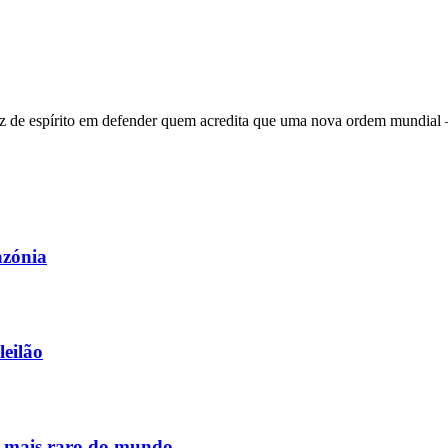
 de espírito em defender quem acredita que uma nova ordem mundial – q
azónia
leilão
s mais raro do mundo