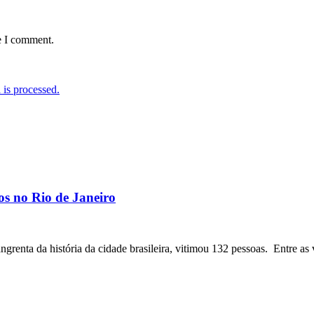
e I comment.
is processed.
os no Rio de Janeiro
angrenta da história da cidade brasileira, vitimou 132 pessoas. Entre as 