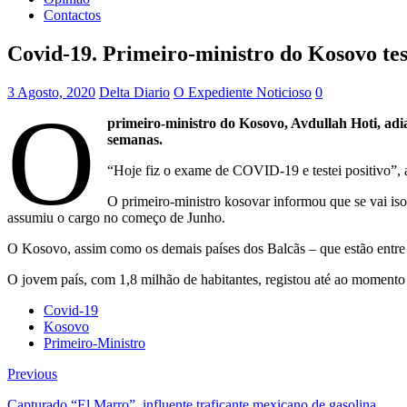
Contactos
Covid-19. Primeiro-ministro do Kosovo tes
3 Agosto, 2020
Delta Diario
O Expediente Noticioso
0
O
primeiro-ministro do Kosovo, Avdullah Hoti, adi
semanas.
“Hoje fiz o exame de COVID-19 e testei positivo”,
O primeiro-ministro kosovar informou que se vai isol
assumiu o cargo no começo de Junho.
O Kosovo, assim como os demais países dos Balcãs – que estão entr
O jovem país, com 1,8 milhão de habitantes, registou até ao moment
Covid-19
Kosovo
Primeiro-Ministro
Previous
Capturado “El Marro”, influente traficante mexicano de gasolina