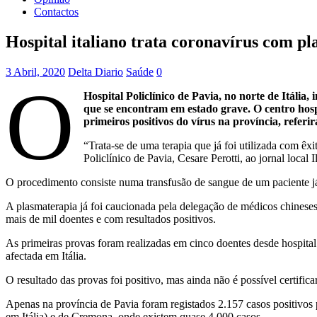
Contactos
Hospital italiano trata coronavírus com p
3 Abril, 2020
Delta Diario
Saúde
0
O
Hospital Policlínico de Pavia, no norte de Itáli
que se encontram em estado grave. O centro hosp
primeiros positivos do vírus na província, refer
“Trata-se de uma terapia que já foi utilizada com ê
Policlínico de Pavia, Cesare Perotti, ao jornal local I
O procedimento consiste numa transfusão de sangue de um paciente já
A plasmaterapia já foi caucionada pela delegação de médicos chinese
mais de mil doentes e com resultados positivos.
As primeiras provas foram realizadas em cinco doentes desde hospital
afectada em Itália.
O resultado das provas foi positivo, mas ainda não é possível certifi
Apenas na província de Pavia foram registados 2.157 casos positivos 
em Itália) e de Cremona, onde existem quase 4.000 casos.