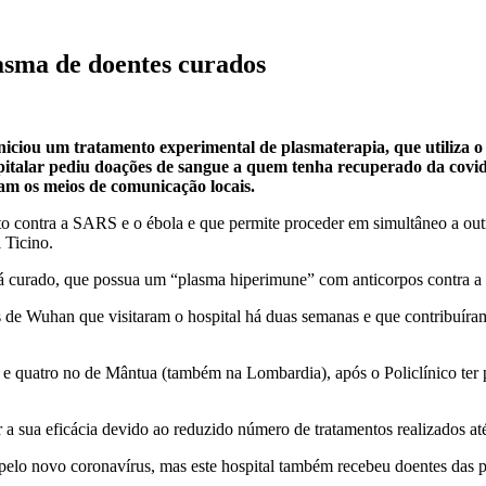
lasma de doentes curados
a, iniciou um tratamento experimental de plasmaterapia, que utiliza
italar pediu doações de sangue a quem tenha recuperado da covid-
iram os meios de comunicação locais.
xito contra a SARS e o ébola e que permite proceder em simultâneo a ou
l Ticino.
 curado, que possua um “plasma hiperimune” com anticorpos contra a c
s de Wuhan que visitaram o hospital há duas semanas e que contribuíra
 e quatro no de Mântua (também na Lombardia), após o Policlínico ter p
car a sua eficácia devido ao reduzido número de tratamentos realizados 
pelo novo coronavírus, mas este hospital também recebeu doentes das pr