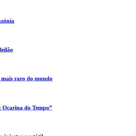
azónia
leilão
s mais raro do mundo
a: Ocarina do Tempo”