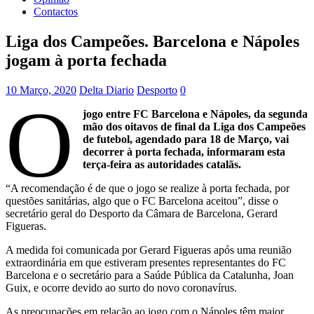
Contactos
Liga dos Campeões. Barcelona e Nápoles
jogam à porta fechada
10 Março, 2020
Delta Diario
Desporto
0
O
jogo entre FC Barcelona e Nápoles, da segunda
mão dos oitavos de final da Liga dos Campeões
de futebol, agendado para 18 de Março, vai
decorrer à porta fechada, informaram esta
terça-feira as autoridades catalãs.
“A recomendação é de que o jogo se realize à porta fechada, por
questões sanitárias, algo que o FC Barcelona aceitou”, disse o
secretário geral do Desporto da Câmara de Barcelona, Gerard
Figueras.
A medida foi comunicada por Gerard Figueras após uma reunião
extraordinária em que estiveram presentes representantes do FC
Barcelona e o secretário para a Saúde Pública da Catalunha, Joan
Guix, e ocorre devido ao surto do novo coronavírus.
As preocupações em relação ao jogo com o Nápoles têm maior