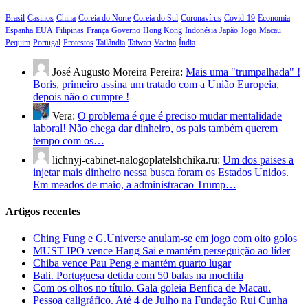
Brasil
Casinos
China
Coreia do Norte
Coreia do Sul
Coronavírus
Covid-19
Economia
Espanha
EUA
Filipinas
França
Governo
Hong Kong
Indonésia
Japão
Jogo
Macau
Pequim
Portugal
Protestos
Tailândia
Taiwan
Vacina
Índia
José Augusto Moreira Pereira:
Mais uma "trumpalhada" !
Boris, primeiro assina um tratado com a União Europeia,
depois não o cumpre !
Vera:
O problema é que é preciso mudar mentalidade
laboral! Não chega dar dinheiro, os pais também querem
tempo com os…
lichnyj-cabinet-nalogoplatelshchika.ru:
Um dos paises a
injetar mais dinheiro nessa busca foram os Estados Unidos.
Em meados de maio, a administracao Trump…
Artigos recentes
Ching Fung e G.Universe anulam-se em jogo com oito golos
MUST IPO vence Hang Sai e mantém perseguição ao líder
Chiba vence Pau Peng e mantém quarto lugar
Bali. Portuguesa detida com 50 balas na mochila
Com os olhos no título. Gala goleia Benfica de Macau.
Pessoa caligráfico. Até 4 de Julho na Fundação Rui Cunha