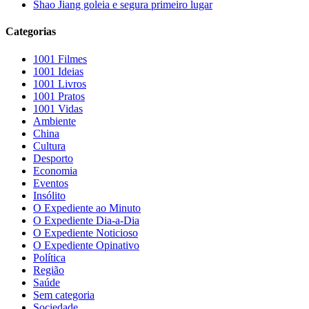
Shao Jiang goleia e segura primeiro lugar
Categorias
1001 Filmes
1001 Ideias
1001 Livros
1001 Pratos
1001 Vidas
Ambiente
China
Cultura
Desporto
Economia
Eventos
Insólito
O Expediente ao Minuto
O Expediente Dia-a-Dia
O Expediente Noticioso
O Expediente Opinativo
Política
Região
Saúde
Sem categoria
Sociedade