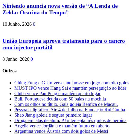
Nintendo anuncia nova versão de “A Lenda de
Zelda: Ocarina do Tempo”
10 Junho, 2026
0
União Europeia aprova tratamento para o cancro
com injector portátil
8 Junho, 2026
0
Outros
Ching Fung e G.Universe anulam-se em jogo com oito golos
MUST IPO vence Hang Sai e mantém perseguição ao líder
Chiba vence Pau Peng e mantém quarto lugar
Bali. Portuguesa detida com 50 balas na mochila
Com os olhos no título. Gala goleia Benfica de Macau.
Pessoa caligráfico. Até 4 de Julho na Fundação Rui Cunha
Shao Jiang goleia e segura primeiro lugar
Droga em latas de atum. PJ intercepta três quilos de heroína
Argélia vence Jordânia e mantém futuro em aberto
Argentina vence Áustria com dois golos de Messi