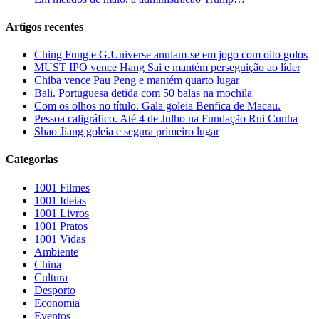
Artigos recentes
Ching Fung e G.Universe anulam-se em jogo com oito golos
MUST IPO vence Hang Sai e mantém perseguição ao líder
Chiba vence Pau Peng e mantém quarto lugar
Bali. Portuguesa detida com 50 balas na mochila
Com os olhos no título. Gala goleia Benfica de Macau.
Pessoa caligráfico. Até 4 de Julho na Fundação Rui Cunha
Shao Jiang goleia e segura primeiro lugar
Categorias
1001 Filmes
1001 Ideias
1001 Livros
1001 Pratos
1001 Vidas
Ambiente
China
Cultura
Desporto
Economia
Eventos