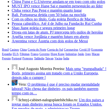
Ching Fung e G.Universe anulam-se em jogo com oito golos
MUST IPO vence Hang Sai e mantém perseguição ao líder
Chiba vence Pau Peng e mantém quarto lugar
Bali. Portuguesa detida com 50 balas na mochila
Com os olhos no título. Gala goleia Benfica de Macau.
Pessoa caligráfico. Até 4 de Julho na Fundação Rui Cunha
Shao Jiang goleia e segura primeiro lugar
Droga em latas de atum. PJ intercepta três quilos de heroína
Argélia vence Jordânia e mantém futuro em aberto
Argentina vence Áustria com dois golos de Messi
Brasil
Casinos
China
Coreia do Norte
Coreia do Sul
Coronavírus
Covid-19
Economia
Espanha
EUA
Filipinas
França
Governo
Hong Kong
Indonésia
Japão
Jogo
Macau
Pequim
Portugal
Protestos
Tailândia
Taiwan
Vacina
Índia
José Augusto Moreira Pereira:
Mais uma "trumpalhada" !
Boris, primeiro assina um tratado com a União Europeia,
depois não o cumpre !
Vera:
O problema é que é preciso mudar mentalidade
laboral! Não chega dar dinheiro, os pais também querem
tempo com os…
lichnyj-cabinet-nalogoplatelshchika.ru:
Um dos paises a
injetar mais dinheiro nessa busca foram os Estados Unidos.
Em meados de maio, a administracao Trump…