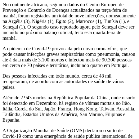
No continente africano, segundo dados do Centro Europeu de
Prevenção e Controlo de Doenças actualizados na terça-feira de
manhã, foram registados um total de nove infecções, nomeadamente
na Argélia (3), Nigéria (1), Egito (2), Marrocos (1), Tunísia (1), e
Senegal (1). O segundo caso reportado agora pelo Senegal deve ser
incluído no próximo balanço oficial, feito esta quarta-feira de
manhã.
A epidemia de Covid-19 provocada pelo novo coronavírus, que
pode causar infecções graves respiratórias como pneumonia, causou
até à data mais de 3.100 mortos e infectou mais de 90.300 pessoas
em cerca de 70 países e territórios, incluindo quatro em Portugal.
Das pessoas infectadas em todo mundo, cerca de 48 mil
recuperaram, de acordo com as autoridades de saúde de vários
países.
Além de 2.943 mortos na República Popular da China, onde o surto
foi detectado em Dezembro, há registo de vítimas mortais no Irão,
Itália, Coreia do Sul, Japão, França, Hong Kong, Taiwan, Austrália,
Tailândia, Estados Unidos da América, San Marino, Filipinas e
Espanha.
A Organização Mundial de Saúde (OMS) declarou o surto de
Covid-19 como uma emergência de saúde pública internacional de