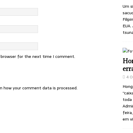
Um si
sacu
Filip
EUA. 
tsuna
s browser for the next time I comment.
Hon
err
4 O
Hong
n how your comment data is processed.
“caix
toda 
Admin
feira
em v