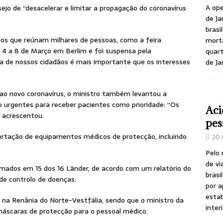
A ope
sejo de “desacelerar e limitar a propagação do coronavírus
de Ja
brasi
os que reúnam milhares de pessoas, como a feira
morta
e 4 a 8 de Março em Berlim e foi suspensa pela
quart
ça de nossos cidadãos é mais importante que os interesses
de Ja
ao novo coronavírus, o ministro também levantou a
ão urgentes para receber pacientes como prioridade: “Os
Aci
 acrescentou.
pes
portação de equipamentos médicos de protecção, incluindo
20 
Pelo
de vi
rmados em 15 dos 16 Länder, de acordo com um relatório do
brasi
 de controlo de doenças.
por a
estab
 na Renânia do Norte-Vestfália, sendo que o ministro da
inter
áscaras de protecção para o pessoal médico.