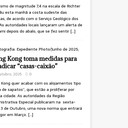
smo de magnitude 7,4 na escala de Richter
diu esta manhã a costa sudeste das
inas, de acordo com o Serviço Geológico dos
As autoridades locais lançaram um alerta de
mi depois do abalo, que se fez sentir
[…]
g Kong toma medidas para
adicar “casas-caixão”
utubro, 2025
0
 Kong quer acabar com os alojamentos tipo
a de sapatos”, que estão a proliferar por
a cidade. As autoridades da Região
istrativa Especial publicaram na sexta-
, 3 de Outubro, uma nova norma que entrará
igor em Março.
[…]