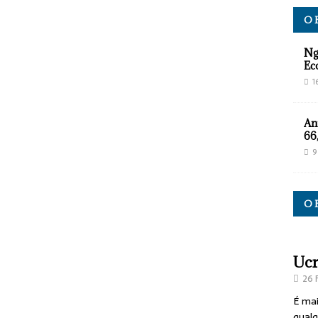
O 
Ng
Ec
1
An
66
9
O 
Ucr
26 
É mai
qualq