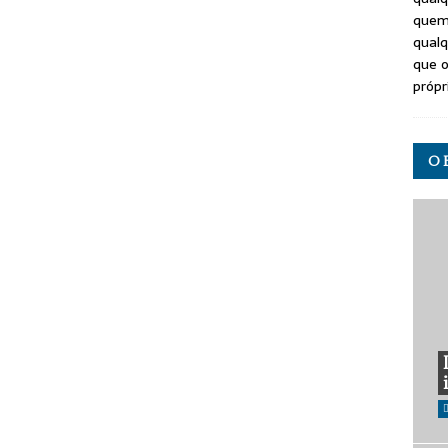
quem
qualq
que o
própr
O 