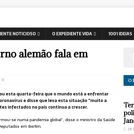
IENTE NOTICIOSO
O EXPEDIENTE VIDA
1001 IDEIAS
rno alemão fala em
0
O 
ou esta quarta-feira que o mundo está a enfrentar
ronavírus e disse que leva esta situação “muito a
Ter
tes infectados no país continua a crescer.
pol
ormou-se numa pandemia global”, disse o ministro da Saúde
Jan
Deputados em Berlim.
29 