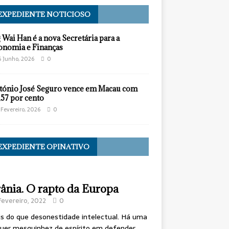
EXPEDIENTE NOTICIOSO
 Wai Han é a nova Secretária para a
onomia e Finanças
6 Junho, 2026
0
tónio José Seguro vence em Macau com
,57 por cento
 Fevereiro, 2026
0
EXPEDIENTE OPINATIVO
ânia. O rapto da Europa
Fevereiro, 2022
0
s do que desonestidade intelectual. Há uma
uer mesquinhez de espírito em defender