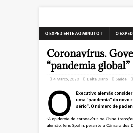
O EXPEDIENTE AO MINUTO
O EXPED
Coronavírus. Gove
“pandemia global”
O
4 Março, 2020
Delta Diario
Saúde
Executivo alemão consider
uma “pandemia” do novo co
sério”. O número de pacien
“A epidemia de coronavírus na China transf
alemão, Jens Spahn, perante a Câmara dos 