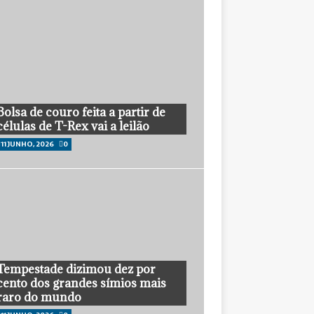
Bolsa de couro feita a partir de
células de T-Rex vai a leilão
11 JUNHO, 2026
0
Tempestade dizimou dez por
cento dos grandes símios mais
raro do mundo