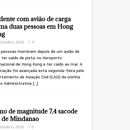
dente com avião de carga
ima duas pessoas em Hong
ng
Outubro, 2025
0
 pessoas morreram depois de um avião de
 ter saído de pista, no Aeroporto
nacional de Hong Kong e ter caído ao mar. A
mação foi avançada esta segunda-feira pelo
tamento de Aviação Civil (CAD) da vizinha
ão Administrativa
[…]
mo de magnitude 7,4 sacode
a de Mindanao
Outubro, 2025
0