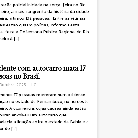
ração policial iniciada na terça-feira no Rio
neiro, a mais sangrenta da história da cidade
leira, vitimou 132 pessoas. Entre as vítimas
is estão quatro polícias, informou esta
a-feira a Defensoria Pública Regional do Rio
neiro à
[…]
dente com autocarro mata 17
soas no Brasil
Outubro, 2025
0
 menos 17 pessoas morreram num acidente
ação no estado de Pernambuco, no nordeste
leiro. A ocorrência, cujas causas ainda estão
purar, envolveu um autocarro que
elecia a ligação entre o estado da Bahia e o
ior de
[…]