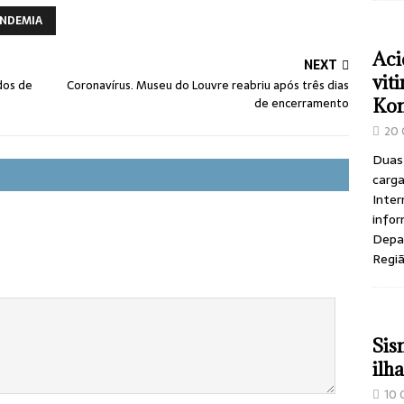
NDEMIA
Aci
NEXT
vit
dos de
Coronavírus. Museu do Louvre reabriu após três dias
Ko
de encerramento
20 
Duas
carga
Inter
infor
Depar
Regi
Sis
ilh
10 