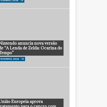
11 JUNHO, 2026
0
Nintendo anuncia nova versão
de “A Lenda de Zelda: Ocarina do
Tempo”
10 JUNHO, 2026
0
União Europeia aprova
tratamento para o cancro com