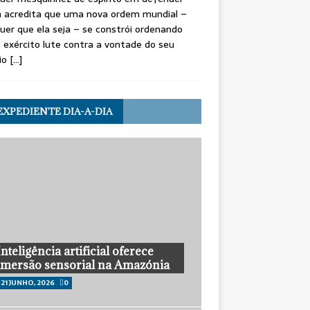
 acredita que uma nova ordem mundial –
uer que ela seja – se constrói ordenando
 exército lute contra a vontade do seu
io
[…]
EXPEDIENTE DIA-A-DIA
Inteligência artificial oferece
imersão sensorial na Amazónia
21 JUNHO, 2026
0