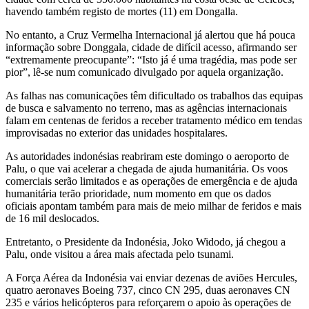
havendo também registo de mortes (11) em Dongalla.
No entanto, a Cruz Vermelha Internacional já alertou que há pouca
informação sobre Donggala, cidade de difícil acesso, afirmando ser
“extremamente preocupante”: “Isto já é uma tragédia, mas pode ser
pior”, lê-se num comunicado divulgado por aquela organização.
As falhas nas comunicações têm dificultado os trabalhos das equipas
de busca e salvamento no terreno, mas as agências internacionais
falam em centenas de feridos a receber tratamento médico em tendas
improvisadas no exterior das unidades hospitalares.
As autoridades indonésias reabriram este domingo o aeroporto de
Palu, o que vai acelerar a chegada de ajuda humanitária. Os voos
comerciais serão limitados e as operações de emergência e de ajuda
humanitária terão prioridade, num momento em que os dados
oficiais apontam também para mais de meio milhar de feridos e mais
de 16 mil deslocados.
Entretanto, o Presidente da Indonésia, Joko Widodo, já chegou a
Palu, onde visitou a área mais afectada pelo tsunami.
A Força Aérea da Indonésia vai enviar dezenas de aviões Hercules,
quatro aeronaves Boeing 737, cinco CN 295, duas aeronaves CN
235 e vários helicópteros para reforçarem o apoio às operações de