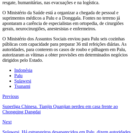
resgate, humanitárias, nas evacuações e na logística.
O Ministério da Saúde está a organizar a chegada de pessoal e
suprimentos médicos a Palu e a Donggala. Fontes no terreno já
apontaram a carência de especialistas em ortopedia, de cirurgiões
gerais, neurocirurgiões, anestesistas e enfermeiros.
O Ministério dos Assuntos Sociais enviou para Palu seis cozinhas
públicas com capacidade para preparar 36 mil refeições diárias. As
autoridades, para conterem os casos de roubo e pilhagem em Palu,
autorizaram as vítimas a obter provisões em determinados negócios
dirigidos pelo Estado.
Indonésia
Palu
Sulawesi
Tsunami
Previous
Superliga Chinesa. Tianjin Quanjian perdeu em casa frente ao
Chongqing Dangdai
Next
Sulawesi. Há estrangeiros desaparecidos em Palu, dizem autoridades