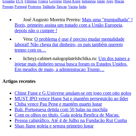
Espanha
EUA
Filipinas
França
Governo
Hong Kong
Indonésia
Japão
Jogo
Macau
Pequim
Portugal
Protestos
Tailândia
Taiwan
Vacina
Índia
José Augusto Moreira Pereira:
Mais uma "trumpalhada" !
Boris, primeiro assina um tratado com a União Europeia,
depois não o cumpre !
Vera:
O problema é que é preciso mudar mentalidade
laboral! Não chega dar dinheiro, os pais também querem
tempo com os…
lichnyj-cabinet-nalogoplatelshchika.ru:
Um dos paises a
injetar mais dinheiro nessa busca foram os Estados Unidos.
Em meados de maio, a administracao Trump…
Artigos recentes
Ching Fung e G.Universe anulam-se em jogo com oito golos
MUST IPO vence Hang Sai e mantém perseguição ao líder
Chiba vence Pau Peng e mantém quarto lugar
Bali. Portuguesa detida com 50 balas na mochila
Com os olhos no título. Gala goleia Benfica de Macau.
Pessoa caligráfico. Até 4 de Julho na Fundação Rui Cunha
Shao Jiang goleia e segura primeiro lugar