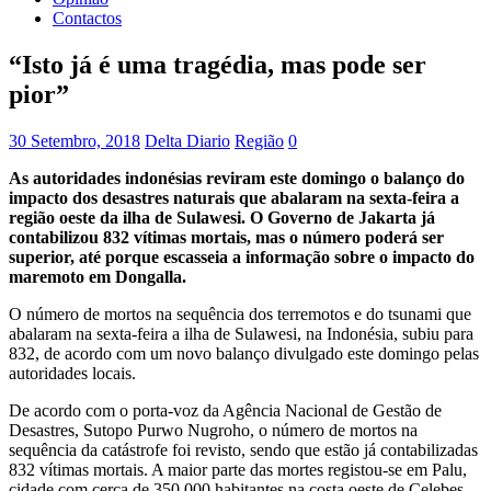
Contactos
“Isto já é uma tragédia, mas pode ser
pior”
30 Setembro, 2018
Delta Diario
Região
0
As autoridades indonésias reviram este domingo o balanço do
impacto dos desastres naturais que abalaram na sexta-feira a
região oeste da ilha de Sulawesi. O Governo de Jakarta já
contabilizou 832 vítimas mortais, mas o número poderá ser
superior, até porque escasseia a informação sobre o impacto do
maremoto em Dongalla.
O número de mortos na sequência dos terremotos e do tsunami que
abalaram na sexta-feira a ilha de Sulawesi, na Indonésia, subiu para
832, de acordo com um novo balanço divulgado este domingo pelas
autoridades locais.
De acordo com o porta-voz da Agência Nacional de Gestão de
Desastres, Sutopo Purwo Nugroho, o número de mortos na
sequência da catástrofe foi revisto, sendo que estão já contabilizadas
832 vítimas mortais. A maior parte das mortes registou-se em Palu,
cidade com cerca de 350.000 habitantes na costa oeste de Celebes,