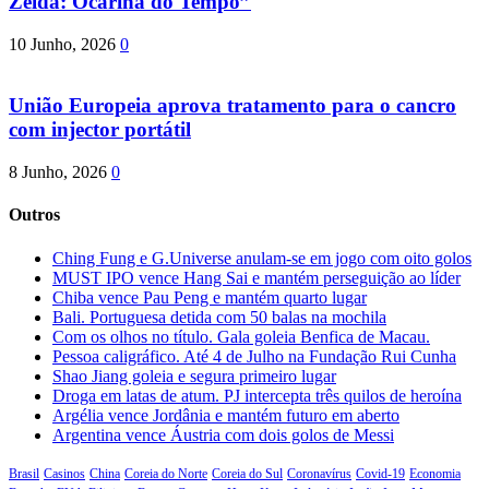
Zelda: Ocarina do Tempo”
10 Junho, 2026
0
União Europeia aprova tratamento para o cancro
com injector portátil
8 Junho, 2026
0
Outros
Ching Fung e G.Universe anulam-se em jogo com oito golos
MUST IPO vence Hang Sai e mantém perseguição ao líder
Chiba vence Pau Peng e mantém quarto lugar
Bali. Portuguesa detida com 50 balas na mochila
Com os olhos no título. Gala goleia Benfica de Macau.
Pessoa caligráfico. Até 4 de Julho na Fundação Rui Cunha
Shao Jiang goleia e segura primeiro lugar
Droga em latas de atum. PJ intercepta três quilos de heroína
Argélia vence Jordânia e mantém futuro em aberto
Argentina vence Áustria com dois golos de Messi
Brasil
Casinos
China
Coreia do Norte
Coreia do Sul
Coronavírus
Covid-19
Economia