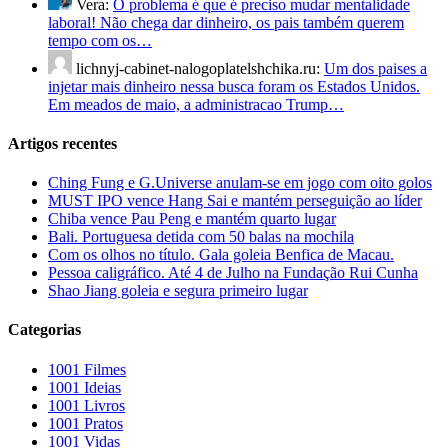
Vera:
O problema é que é preciso mudar mentalidade
laboral! Não chega dar dinheiro, os pais também querem
tempo com os…
lichnyj-cabinet-nalogoplatelshchika.ru:
Um dos paises a
injetar mais dinheiro nessa busca foram os Estados Unidos.
Em meados de maio, a administracao Trump…
Artigos recentes
Ching Fung e G.Universe anulam-se em jogo com oito golos
MUST IPO vence Hang Sai e mantém perseguição ao líder
Chiba vence Pau Peng e mantém quarto lugar
Bali. Portuguesa detida com 50 balas na mochila
Com os olhos no título. Gala goleia Benfica de Macau.
Pessoa caligráfico. Até 4 de Julho na Fundação Rui Cunha
Shao Jiang goleia e segura primeiro lugar
Categorias
1001 Filmes
1001 Ideias
1001 Livros
1001 Pratos
1001 Vidas