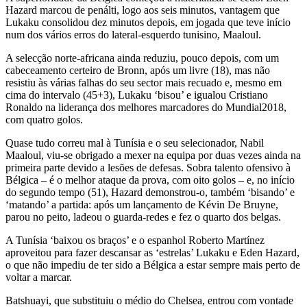
Hazard marcou de penálti, logo aos seis minutos, vantagem que
Lukaku consolidou dez minutos depois, em jogada que teve início
num dos vários erros do lateral-esquerdo tunisino, Maaloul.
A selecção norte-africana ainda reduziu, pouco depois, com um
cabeceamento certeiro de Bronn, após um livre (18), mas não
resistiu às várias falhas do seu sector mais recuado e, mesmo em
cima do intervalo (45+3), Lukaku ‘bisou’ e igualou Cristiano
Ronaldo na liderança dos melhores marcadores do Mundial2018,
com quatro golos.
Quase tudo correu mal à Tunísia e o seu selecionador, Nabil
Maaloul, viu-se obrigado a mexer na equipa por duas vezes ainda na
primeira parte devido a lesões de defesas. Sobra talento ofensivo à
Bélgica – é o melhor ataque da prova, com oito golos – e, no início
do segundo tempo (51), Hazard demonstrou-o, também ‘bisando’ e
‘matando’ a partida: após um lançamento de Kévin De Bruyne,
parou no peito, ladeou o guarda-redes e fez o quarto dos belgas.
A Tunísia ‘baixou os braços’ e o espanhol Roberto Martínez
aproveitou para fazer descansar as ‘estrelas’ Lukaku e Eden Hazard,
o que não impediu de ter sido a Bélgica a estar sempre mais perto de
voltar a marcar.
Batshuayi, que substituiu o médio do Chelsea, entrou com vontade