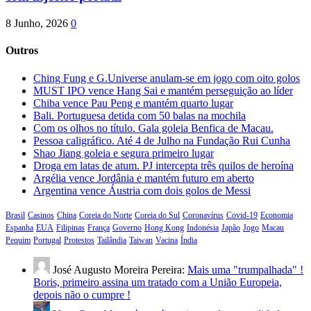
8 Junho, 2026
0
Outros
Ching Fung e G.Universe anulam-se em jogo com oito golos
MUST IPO vence Hang Sai e mantém perseguição ao líder
Chiba vence Pau Peng e mantém quarto lugar
Bali. Portuguesa detida com 50 balas na mochila
Com os olhos no título. Gala goleia Benfica de Macau.
Pessoa caligráfico. Até 4 de Julho na Fundação Rui Cunha
Shao Jiang goleia e segura primeiro lugar
Droga em latas de atum. PJ intercepta três quilos de heroína
Argélia vence Jordânia e mantém futuro em aberto
Argentina vence Áustria com dois golos de Messi
Brasil
Casinos
China
Coreia do Norte
Coreia do Sul
Coronavírus
Covid-19
Economia
Espanha
EUA
Filipinas
França
Governo
Hong Kong
Indonésia
Japão
Jogo
Macau
Pequim
Portugal
Protestos
Tailândia
Taiwan
Vacina
Índia
José Augusto Moreira Pereira:
Mais uma "trumpalhada" !
Boris, primeiro assina um tratado com a União Europeia,
depois não o cumpre !