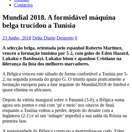
Contactos
Mundial 2018. A formidável máquina
belga trucidou a Tunísia
23 Junho, 2018
Delta Diario
Desporto
0
A selecção belga, orientada pelo espanhol Roberto Martinez,
venceu a formação tunisina por 5-2, com golos de Eden Hazard,
Lukaku e Batshuayi. Lukaku bisou e apanhou Cristiano na
liderança da lista dos melhores marcadores.
A Bélgica venceu este sábado de forma confortável a Tunísia por 5-
2, na segunda jornada do grupo G. O triunfo apura praticamente a
formação europeia para a fase seguinte do Mundial2018 de futebol e
quase elimina os africanos.
Depois da vitória inaugural sobre o Panamá (3-0), a Bélgica soma
agora seis pontos e está com ‘pé e meio’ nos oitavos de final,
enquanto a Tunísia voltou a perder, depois do desaire com a
Inglaterra (2-1) e só um ‘milagre’ impedirá a sua saída da Rússia na
primeira fase.
A superioridade da Bélgica começou a materializar-se cedo. Eden