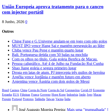
União Europeia aprova tratamento para o cancro
com injector portátil
8 Junho, 2026
0
Outros
Ching Fung e G.Universe anulam-se em jogo com oito golos
MUST IPO vence Hang Sai e mantém perseguição ao líder
Chiba vence Pau Peng e mantém quarto lugar
Bali. Portuguesa detida com 50 balas na mochila
Com os olhos no título. Gala goleia Benfica de Macau.
Pessoa caligráfico. Até 4 de Julho na Fundação Rui Cunha
Shao Jiang goleia e segura primeiro lugar
Droga em latas de atum. PJ intercepta três quilos de heroína
Argélia vence Jordânia e mantém futuro em aberto
Argentina vence Áustria com dois golos de Messi
Brasil
Casinos
China
Coreia do Norte
Coreia do Sul
Coronavírus
Covid-19
Economia
Espanha
EUA
Filipinas
França
Governo
Hong Kong
Indonésia
Japão
Jogo
Macau
Pequim
Portugal
Protestos
Tailândia
Taiwan
Vacina
Índia
José Augusto Moreira Pereira:
Mais uma "trumpalhada" !