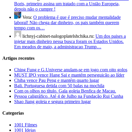
Boris, primeiro assina um tratado com a União Europeia,
depois não o cumpre !
Vera:
O problema é que é preciso mudar mentalidade
laboral! Não chega dar dinheiro, os pais também querem
tempo com os…
lichnyj-cabinet-nalogoplatelshchika.ru:
Um dos paises a
injetar mais dinheiro nessa busca foram os Estados Unidos.
Em meados de maio, a administracao Trump…
Artigos recentes
Ching Fung e G.Universe anulam-se em jogo com oito golos
MUST IPO vence Hang Sai e mantém perseguição ao líder
Chiba vence Pau Peng e mantém quarto lugar
Bali. Portuguesa detida com 50 balas na mochila
Com os olhos no título. Gala goleia Benfica de Macau.
Pessoa caligráfico. Até 4 de Julho na Fundação Rui Cunha
Shao Jiang goleia e segura primeiro lugar
Categorias
1001 Filmes
1001 Ideias