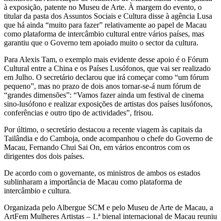
à exposição, patente no Museu de Arte. À margem do evento, o
titular da pasta dos Assuntos Sociais e Cultura disse à agência Lusa
que há ainda “muito para fazer” relativamente ao papel de Macau
como plataforma de intercâmbio cultural entre vários países, mas
garantiu que o Governo tem apoiado muito o sector da cultura.
Para Alexis Tam, o exemplo mais evidente desse apoio é o Fórum
Cultural entre a China e os Países Lusófonos, que vai ser realizado
em Julho. O secretário declarou que irá começar como “um fórum
pequeno”, mas no prazo de dois anos tornar-se-á num fórum de
“grandes dimensões”: “Vamos fazer ainda um festival de cinema
sino-lusófono e realizar exposições de artistas dos países lusófonos,
conferências e outro tipo de actividades”, frisou.
Por último, o secretário destacou a recente viagem às capitais da
Tailândia e do Camboja, onde acompanhou o chefe do Governo de
Macau, Fernando Chui Sai On, em vários encontros com os
dirigentes dos dois países.
De acordo com o governante, os ministros de ambos os estados
sublinharam a importância de Macau como plataforma de
intercâmbio e cultura.
Organizada pelo Albergue SCM e pelo Museu de Arte de Macau, a
ArtFem Mulheres Artistas – 1.ª bienal internacional de Macau reuniu