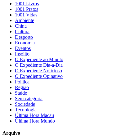
1001 Livros
1001 Pratos
1001 Vidas
Ambiente
China
Cultura
Desporto
Economia
Eventos
Insólito
O Expediente ao Minuto
O Expediente Dia-a-Dia
O Expediente Noticioso
O Expediente Opinativo
Política
Região
Saúde
Sem categoria
Sociedade
Tecnologia
Última Hora Macau
Última Hora Mundo
Arquivo