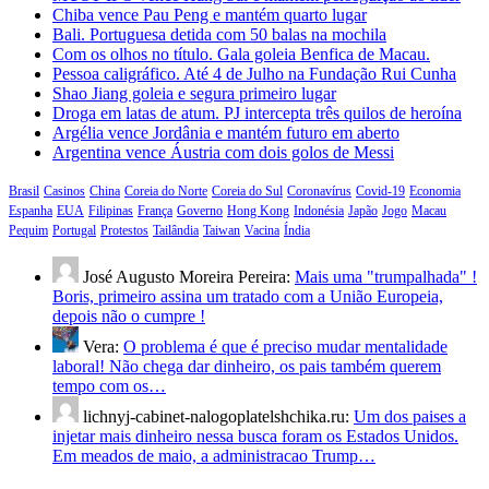
Chiba vence Pau Peng e mantém quarto lugar
Bali. Portuguesa detida com 50 balas na mochila
Com os olhos no título. Gala goleia Benfica de Macau.
Pessoa caligráfico. Até 4 de Julho na Fundação Rui Cunha
Shao Jiang goleia e segura primeiro lugar
Droga em latas de atum. PJ intercepta três quilos de heroína
Argélia vence Jordânia e mantém futuro em aberto
Argentina vence Áustria com dois golos de Messi
Brasil
Casinos
China
Coreia do Norte
Coreia do Sul
Coronavírus
Covid-19
Economia
Espanha
EUA
Filipinas
França
Governo
Hong Kong
Indonésia
Japão
Jogo
Macau
Pequim
Portugal
Protestos
Tailândia
Taiwan
Vacina
Índia
José Augusto Moreira Pereira:
Mais uma "trumpalhada" !
Boris, primeiro assina um tratado com a União Europeia,
depois não o cumpre !
Vera:
O problema é que é preciso mudar mentalidade
laboral! Não chega dar dinheiro, os pais também querem
tempo com os…
lichnyj-cabinet-nalogoplatelshchika.ru:
Um dos paises a
injetar mais dinheiro nessa busca foram os Estados Unidos.
Em meados de maio, a administracao Trump…