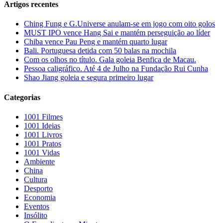
Artigos recentes
Ching Fung e G.Universe anulam-se em jogo com oito golos
MUST IPO vence Hang Sai e mantém perseguição ao líder
Chiba vence Pau Peng e mantém quarto lugar
Bali. Portuguesa detida com 50 balas na mochila
Com os olhos no título. Gala goleia Benfica de Macau.
Pessoa caligráfico. Até 4 de Julho na Fundação Rui Cunha
Shao Jiang goleia e segura primeiro lugar
Categorias
1001 Filmes
1001 Ideias
1001 Livros
1001 Pratos
1001 Vidas
Ambiente
China
Cultura
Desporto
Economia
Eventos
Insólito