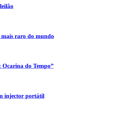
leilão
s mais raro do mundo
a: Ocarina do Tempo”
injector portátil