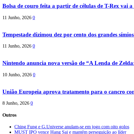
Bolsa de couro feita a partir de células de T-Rex vai a 
11 Junho, 2026
0
Tempestade dizimou dez por cento dos grandes símio
11 Junho, 2026
0
Nintendo anuncia nova versão de “A Lenda de Zeld
10 Junho, 2026
0
União Europeia aprova tratamento para o cancro com 
8 Junho, 2026
0
Outros
Ching Fung e G.Universe anulam-se em jogo com oito golos
MUST IPO vence Hang Sai e mantém perseguição ao líder