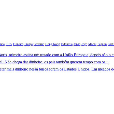
anha
EUA
Filipinas
França
Governo
Hong Kong
Indonésia
Japão
Jogo
Macau
Pequim
Portu
oris, primeiro assina um tratado com a União Europeia, depois não o 
ral! Não chega dar dinheiro, os pais também querem tempo com os…
jetar mais dinheiro nessa busca foram os Estados Unidos. Em meados 