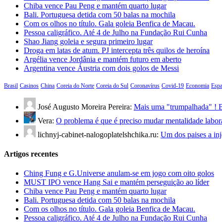
Chiba vence Pau Peng e mantém quarto lugar
Bali. Portuguesa detida com 50 balas na mochila
Com os olhos no título. Gala goleia Benfica de Macau.
Pessoa caligráfico. Até 4 de Julho na Fundação Rui Cunha
Shao Jiang goleia e segura primeiro lugar
Droga em latas de atum. PJ intercepta três quilos de heroína
Argélia vence Jordânia e mantém futuro em aberto
Argentina vence Áustria com dois golos de Messi
Brasil
Casinos
China
Coreia do Norte
Coreia do Sul
Coronavírus
Covid-19
Economia
Esp
José Augusto Moreira Pereira:
Mais uma "trumpalhada" ! B
Vera:
O problema é que é preciso mudar mentalidade labo
lichnyj-cabinet-nalogoplatelshchika.ru:
Um dos paises a in
Artigos recentes
Ching Fung e G.Universe anulam-se em jogo com oito golos
MUST IPO vence Hang Sai e mantém perseguição ao líder
Chiba vence Pau Peng e mantém quarto lugar
Bali. Portuguesa detida com 50 balas na mochila
Com os olhos no título. Gala goleia Benfica de Macau.
Pessoa caligráfico. Até 4 de Julho na Fundação Rui Cunha