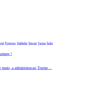
gal
Protestos
Tailândia
Taiwan
Vacina
Índia
cumpre !
de maio, a administracao Trump…