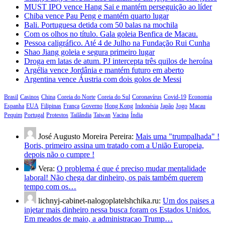
MUST IPO vence Hang Sai e mantém perseguição ao líder
Chiba vence Pau Peng e mantém quarto lugar
Bali. Portuguesa detida com 50 balas na mochila
Com os olhos no título. Gala goleia Benfica de Macau.
Pessoa caligráfico. Até 4 de Julho na Fundação Rui Cunha
Shao Jiang goleia e segura primeiro lugar
Droga em latas de atum. PJ intercepta três quilos de heroína
Argélia vence Jordânia e mantém futuro em aberto
Argentina vence Áustria com dois golos de Messi
Brasil
Casinos
China
Coreia do Norte
Coreia do Sul
Coronavírus
Covid-19
Economia
Espanha
EUA
Filipinas
França
Governo
Hong Kong
Indonésia
Japão
Jogo
Macau
Pequim
Portugal
Protestos
Tailândia
Taiwan
Vacina
Índia
José Augusto Moreira Pereira:
Mais uma "trumpalhada" !
Boris, primeiro assina um tratado com a União Europeia,
depois não o cumpre !
Vera:
O problema é que é preciso mudar mentalidade
laboral! Não chega dar dinheiro, os pais também querem
tempo com os…
lichnyj-cabinet-nalogoplatelshchika.ru:
Um dos paises a
injetar mais dinheiro nessa busca foram os Estados Unidos.
Em meados de maio, a administracao Trump…