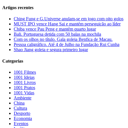
Artigos recentes
Ching Fung e G.Universe anulam-se em jogo com oito golos
MUST IPO vence Hang Sai e mantém perseguição ao líder
Chiba vence Pau Peng e mantém quarto lugar
Bali. Portuguesa detida com 50 balas na mochila
Com os olhos no título. Gala goleia Benfica de Macau.
Pessoa caligráfico. Até 4 de Julho na Fundação Rui Cunha
Shao Jiang goleia e segura primeiro lugar
Categorias
1001 Filmes
1001 Ideias
1001 Livros
1001 Pratos
1001 Vidas
Ambiente
China
Cultura
Desporto
Economia
Eventos