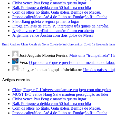
Chiba vence Pau Peng e mantém quarto lugar
Bali. Portuguesa detida com 50 balas na mochila
Com os olhos no título. Gala goleia Benfica de Macau.
Pessoa caligráfico. Até 4 de Julho na Fundação Rui Cunha
Shao Jiang goleia e segura primeiro lugar
Droga em latas de atum. PJ intercepta três quilos de heroína
Argélia vence Jordânia e mantém futuro em aberto
Argentina vence Áustria com dois golos de Messi
Brasil
Casinos
China
Coreia do Norte
Coreia do Sul
Coronavírus
Covid-19
Economia
Esp
José Augusto Moreira Pereira:
Mais uma "trumpalhada" ! B
Vera:
O problema é que é preciso mudar mentalidade labo
lichnyj-cabinet-nalogoplatelshchika.ru:
Um dos paises a in
Artigos recentes
Ching Fung e G.Universe anulam-se em jogo com oito golos
MUST IPO vence Hang Sai e mantém perseguição ao líder
Chiba vence Pau Peng e mantém quarto lugar
Bali. Portuguesa detida com 50 balas na mochila
Com os olhos no título. Gala goleia Benfica de Macau.
Pessoa caligráfico. Até 4 de Julho na Fundação Rui Cunha