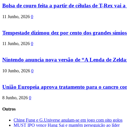
Bolsa de couro feita a partir de células de T-Rex vai a 
11 Junho, 2026
0
Tempestade dizimou dez por cento dos grandes símio
11 Junho, 2026
0
Nintendo anuncia nova versão de “A Lenda de Zeld
10 Junho, 2026
0
União Europeia aprova tratamento para o cancro com 
8 Junho, 2026
0
Outros
Ching Fung e G.Universe anulam-se em jogo com oito golos
MUST IPO vence Hang Sai e mantém perseguição ao líder