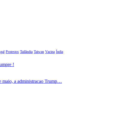
gal
Protestos
Tailândia
Taiwan
Vacina
Índia
cumpre !
de maio, a administracao Trump…