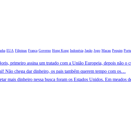
anha
EUA
Filipinas
França
Governo
Hong Kong
Indonésia
Japão
Jogo
Macau
Pequim
Portu
oris, primeiro assina um tratado com a União Europeia, depois não o 
ral! Não chega dar dinheiro, os pais também querem tempo com os…
jetar mais dinheiro nessa busca foram os Estados Unidos. Em meados 