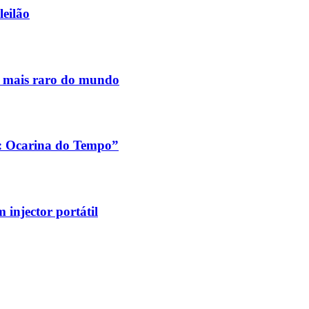
leilão
s mais raro do mundo
a: Ocarina do Tempo”
injector portátil