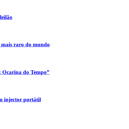
leilão
s mais raro do mundo
a: Ocarina do Tempo”
injector portátil