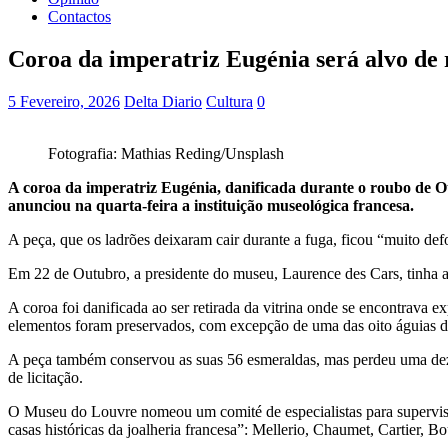
Contactos
Coroa da imperatriz Eugénia será alvo de 
5 Fevereiro, 2026
Delta Diario
Cultura
0
Fotografia: Mathias Reding/Unsplash
A coroa da imperatriz Eugénia, danificada durante o roubo de Ou
anunciou na quarta-feira a instituição museológica francesa.
A peça, que os ladrões deixaram cair durante a fuga, ficou “muito d
Em 22 de Outubro, a presidente do museu, Laurence des Cars, tinha af
A coroa foi danificada ao ser retirada da vitrina onde se encontrava e
elementos foram preservados, com excepção de uma das oito águias d
A peça também conservou as suas 56 esmeraldas, mas perdeu uma deze
de licitação.
O Museu do Louvre nomeou um comité de especialistas para supervision
casas históricas da joalheria francesa”: Mellerio, Chaumet, Cartier, 