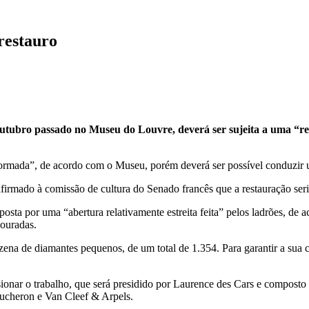
restauro
tubro passado no Museu do Louvre, deverá ser sujeita a uma “rest
eformada”, de acordo com o Museu, porém deverá ser possível conduzir
irmado à comissão de cultura do Senado francês que a restauração seri
xposta por uma “abertura relativamente estreita feita” pelos ladrões, d
ouradas.
na de diamantes pequenos, de um total de 1.354. Para garantir a sua 
ar o trabalho, que será presidido por Laurence des Cars e composto po
Boucheron e Van Cleef & Arpels.