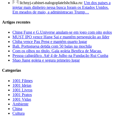
lichnyj-cabinet-nalogoplatelshchika.ru:
Um dos paises a
injetar mais dinheiro nessa busca foram os Estados Unidos.
Em meados de maio, a administracao Trump…
Artigos recentes
Ching Fung e G.Universe anulam-se em jogo com oito golos
MUST IPO vence Hang Sai e mantém perseguição ao líder
Chiba vence Pau Peng e mantém quarto lugar
Bali. Portuguesa detida com 50 balas na mochila
Com os olhos no título. Gala goleia Benfica de Macau.
Pessoa caligráfico. Até 4 de Julho na Fundação Rui Cunha
Shao Jiang goleia e segura primeiro lugar
Categorias
1001 Filmes
1001 Ideias
1001 Livros
1001 Pratos
1001 Vidas
Ambiente
China
Cultura