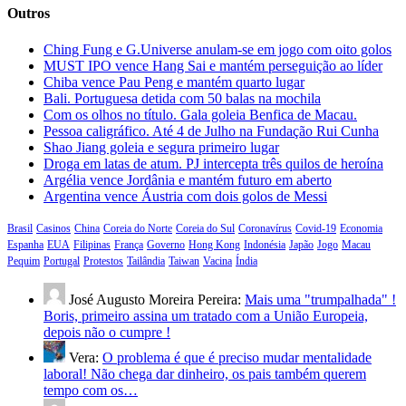
Outros
Ching Fung e G.Universe anulam-se em jogo com oito golos
MUST IPO vence Hang Sai e mantém perseguição ao líder
Chiba vence Pau Peng e mantém quarto lugar
Bali. Portuguesa detida com 50 balas na mochila
Com os olhos no título. Gala goleia Benfica de Macau.
Pessoa caligráfico. Até 4 de Julho na Fundação Rui Cunha
Shao Jiang goleia e segura primeiro lugar
Droga em latas de atum. PJ intercepta três quilos de heroína
Argélia vence Jordânia e mantém futuro em aberto
Argentina vence Áustria com dois golos de Messi
Brasil
Casinos
China
Coreia do Norte
Coreia do Sul
Coronavírus
Covid-19
Economia
Espanha
EUA
Filipinas
França
Governo
Hong Kong
Indonésia
Japão
Jogo
Macau
Pequim
Portugal
Protestos
Tailândia
Taiwan
Vacina
Índia
José Augusto Moreira Pereira:
Mais uma "trumpalhada" !
Boris, primeiro assina um tratado com a União Europeia,
depois não o cumpre !
Vera:
O problema é que é preciso mudar mentalidade
laboral! Não chega dar dinheiro, os pais também querem
tempo com os…