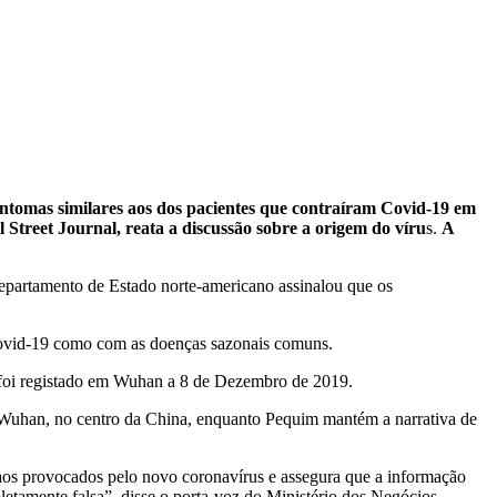
intomas similares aos dos pacientes que contraíram Covid-19 em
Street Journal, reata a discussão sobre a origem do víru
s.
A
 Departamento de Estado norte-americano assinalou que os
 Covid-19 como com as doenças sazonais comuns.
 foi registado em Wuhan a 8 de Dezembro de 2019.
Wuhan, no centro da China, enquanto Pequim mantém a narrativa de
aos provocados pelo novo coronavírus e assegura que a informação
etamente falsa”, disse o porta-voz do Ministério dos Negócios