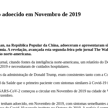
ão adoecido em Novembro de 2019
uhan, na República Popular da China, adoeceram e apresentaram s
a. A revelação, avançada esta segunda-feira pelo jornal The Wall 
ção norte-americana.
urnal, citando fontes da inteligência norte-americana, um relatório do
2019 e necessitaram de cuidados hospitalares.
 dias da administração de Donald Trump, eram consistentes tanto com a
 da Saúde que o primeiro paciente com sintomas similares à Covid-19
e o SARS-CoV-2 começou a circular em Novembro de 2019 na cidade de 
ezembro.
res tenham adoecido, em Novembro de 2019, com sintomas semelhantes 
so de Covid-19 naquele instituto no Outono de 2019. A notícia é compl