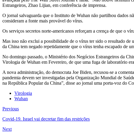
Estrangeiros, Zhao Lijian, em conferência de imprensa.
O jornal salvaguarda que o Instituto de Wuhan não partilhou dados nã
consideram a fonte mais provável do vírus.
Os serviços secretos norte-americanos reforçam a crença de que o víru
Mas isso não exclui a possibilidade de o vírus ter sido o resultado d
da China tem negado repetidamente que o vírus tenha escapado de um 
No domingo passado, o Ministério dos Negócios Estrangeiros da Chin
Virologia de Wuhan em Fevereiro, de que uma fuga de laboratório er
A nova administração, do democrata Joe Biden, recusou-se a comentar e
pandemia devem ser investigadas pela Organização Mundial de Saúde e 
na República Popular da China”, disse ao jornal uma porta-voz do C
Virologia
Wuhan
Previous
Covid-19. Israel vai decretar fim das restrições
Next