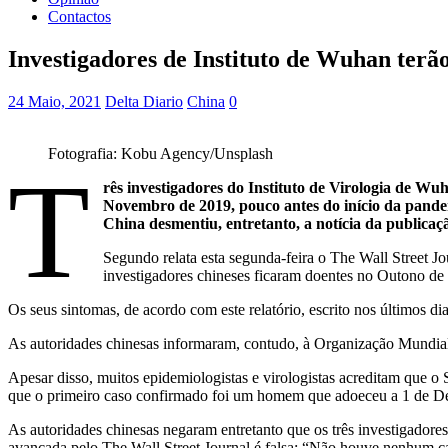
Contactos
Investigadores de Instituto de Wuhan ter
24 Maio, 2021
Delta Diario
China
0
Fotografia: Kobu Agency/Unsplash
T
rês investigadores do Instituto de Virologia de W
Novembro de 2019, pouco antes do início da pandemi
China desmentiu, entretanto, a notícia da publica
Segundo relata esta segunda-feira o The Wall Street Jo
investigadores chineses ficaram doentes no Outono de 
Os seus sintomas, de acordo com este relatório, escrito nos últimos
As autoridades chinesas informaram, contudo, à Organização Mundial
Apesar disso, muitos epidemiologistas e virologistas acreditam qu
que o primeiro caso confirmado foi um homem que adoeceu a 1 de D
As autoridades chinesas negaram entretanto que os três investigado
avançada pelo The Wall Street Journal é falsa: “Não houve nenhum ca