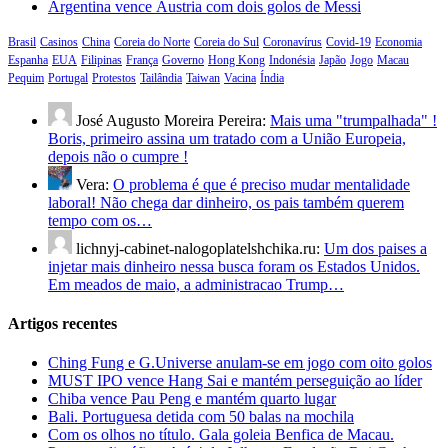
Argentina vence Áustria com dois golos de Messi
Brasil
Casinos
China
Coreia do Norte
Coreia do Sul
Coronavírus
Covid-19
Economia
Espanha
EUA
Filipinas
França
Governo
Hong Kong
Indonésia
Japão
Jogo
Macau
Pequim
Portugal
Protestos
Tailândia
Taiwan
Vacina
Índia
José Augusto Moreira Pereira:
Mais uma "trumpalhada" !
Boris, primeiro assina um tratado com a União Europeia,
depois não o cumpre !
Vera:
O problema é que é preciso mudar mentalidade
laboral! Não chega dar dinheiro, os pais também querem
tempo com os…
lichnyj-cabinet-nalogoplatelshchika.ru:
Um dos paises a
injetar mais dinheiro nessa busca foram os Estados Unidos.
Em meados de maio, a administracao Trump…
Artigos recentes
Ching Fung e G.Universe anulam-se em jogo com oito golos
MUST IPO vence Hang Sai e mantém perseguição ao líder
Chiba vence Pau Peng e mantém quarto lugar
Bali. Portuguesa detida com 50 balas na mochila
Com os olhos no título. Gala goleia Benfica de Macau.