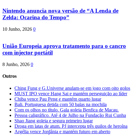
Nintendo anuncia nova versão de “A Lenda de
Zelda: Ocarina do Tempo”
10 Junho, 2026
0
União Europeia aprova tratamento para o cancro
com injector portátil
8 Junho, 2026
0
Outros
Ching Fung e G.Universe anulam-se em jogo com oito golos
MUST IPO vence Hang Sai e mantém perseguição ao líder
Chiba vence Pau Peng e mantém quarto lugar
Bali. Portuguesa detida com 50 balas na mochila
Com os olhos no título. Gala goleia Benfica de Macau.
Pessoa caligráfico. Até 4 de Julho na Fundação Rui Cunha
Shao Jiang goleia e segura primeiro lugar
Droga em latas de atum. PJ intercepta três quilos de heroína
Argélia vence Jordânia e mantém futuro em aberto