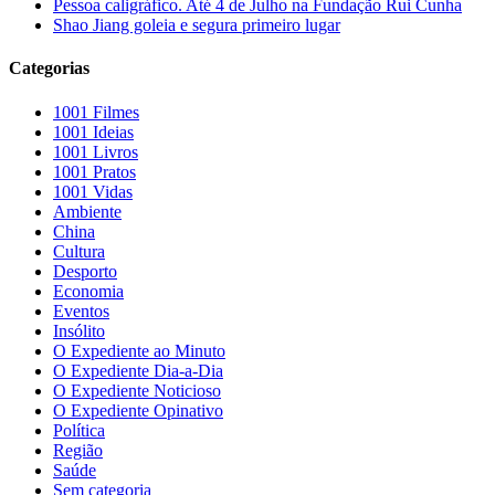
Pessoa caligráfico. Até 4 de Julho na Fundação Rui Cunha
Shao Jiang goleia e segura primeiro lugar
Categorias
1001 Filmes
1001 Ideias
1001 Livros
1001 Pratos
1001 Vidas
Ambiente
China
Cultura
Desporto
Economia
Eventos
Insólito
O Expediente ao Minuto
O Expediente Dia-a-Dia
O Expediente Noticioso
O Expediente Opinativo
Política
Região
Saúde
Sem categoria