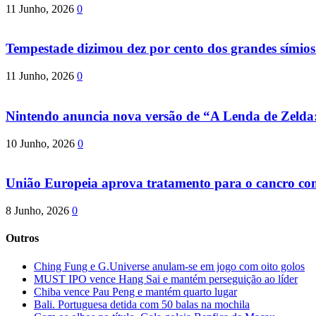
11 Junho, 2026
0
Tempestade dizimou dez por cento dos grandes símio
11 Junho, 2026
0
Nintendo anuncia nova versão de “A Lenda de Zeld
10 Junho, 2026
0
União Europeia aprova tratamento para o cancro com 
8 Junho, 2026
0
Outros
Ching Fung e G.Universe anulam-se em jogo com oito golos
MUST IPO vence Hang Sai e mantém perseguição ao líder
Chiba vence Pau Peng e mantém quarto lugar
Bali. Portuguesa detida com 50 balas na mochila