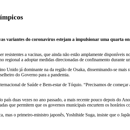
límpicos
as variantes do coronavírus estejam a impulsionar uma quarta ond
er resistentes a vacinas, que ainda não estão amplamente disponíveis n
o regional a adoptar medidas direcionadas de confinamento durante um 
no Unido já dominante na da região de Osaka, disseminando-se mais rá
nselheiro do Governo para a pandemia.
Internacional de Saúde e Bem-estar de Tóquio. “Precisamos de começar
o país duas vezes no ano passado, a mais recente pouco depois do Ano
onadas que permitem que os governos municipais encurtem os horários c
, mas o primeiro-ministro japonês, Yoshihide Suga, insiste que o Japã