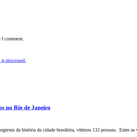
e I comment.
is processed.
os no Rio de Janeiro
angrenta da história da cidade brasileira, vitimou 132 pessoas. Entre as 