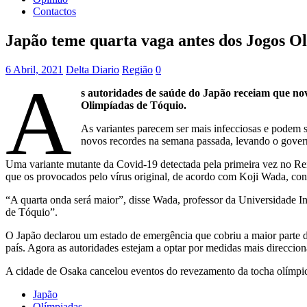
Contactos
Japão teme quarta vaga antes dos Jogos O
6 Abril, 2021
Delta Diario
Região
0
A
s autoridades de saúde do Japão receiam que nov
Olimpíadas de Tóquio.
As variantes parecem ser mais infecciosas e podem s
novos recordes na semana passada, levando o govern
Uma variante mutante da Covid-19 detectada pela primeira vez no Rei
que os provocados pelo vírus original, de acordo com Koji Wada, co
“A quarta onda será maior”, disse Wada, professor da Universidade 
de Tóquio”.
O Japão declarou um estado de emergência que cobriu a maior parte d
país. Agora as autoridades estejam a optar por medidas mais direcci
A cidade de Osaka cancelou eventos do revezamento da tocha olímpica
Japão
Olímpiadas