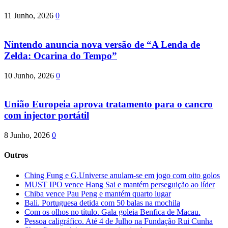
11 Junho, 2026
0
Nintendo anuncia nova versão de “A Lenda de
Zelda: Ocarina do Tempo”
10 Junho, 2026
0
União Europeia aprova tratamento para o cancro
com injector portátil
8 Junho, 2026
0
Outros
Ching Fung e G.Universe anulam-se em jogo com oito golos
MUST IPO vence Hang Sai e mantém perseguição ao líder
Chiba vence Pau Peng e mantém quarto lugar
Bali. Portuguesa detida com 50 balas na mochila
Com os olhos no título. Gala goleia Benfica de Macau.
Pessoa caligráfico. Até 4 de Julho na Fundação Rui Cunha