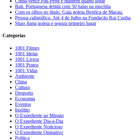
Chiba vence Pau Peng e mantém quarto lugar
Bali. Portuguesa detida com 50 balas na mochila
Com os olhos no título. Gala goleia Benfica de Macau.
Pessoa caligráfico. Até 4 de Julho na Fundação Rui Cunha
Shao Jiang goleia e segura primeiro lugar
Categorias
1001 Filmes
1001 Ideias
1001 Livros
1001 Pratos
1001 Vidas
Ambiente
China
Cultura
Desporto
Economia
Eventos
Insólito
O Expediente ao Minuto
O Expediente Dia-a-Dia
O Expediente Noticioso
O Expediente Opinativo
Política