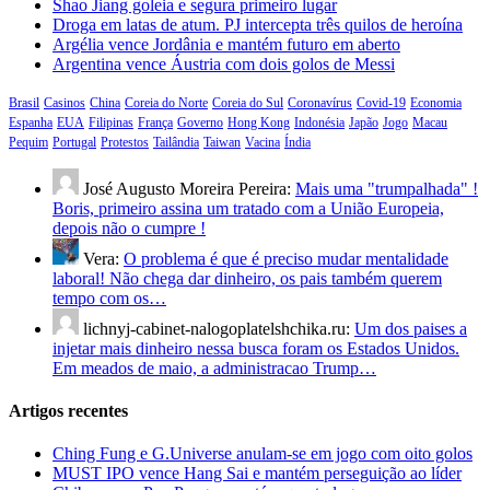
Shao Jiang goleia e segura primeiro lugar
Droga em latas de atum. PJ intercepta três quilos de heroína
Argélia vence Jordânia e mantém futuro em aberto
Argentina vence Áustria com dois golos de Messi
Brasil
Casinos
China
Coreia do Norte
Coreia do Sul
Coronavírus
Covid-19
Economia
Espanha
EUA
Filipinas
França
Governo
Hong Kong
Indonésia
Japão
Jogo
Macau
Pequim
Portugal
Protestos
Tailândia
Taiwan
Vacina
Índia
José Augusto Moreira Pereira:
Mais uma "trumpalhada" !
Boris, primeiro assina um tratado com a União Europeia,
depois não o cumpre !
Vera:
O problema é que é preciso mudar mentalidade
laboral! Não chega dar dinheiro, os pais também querem
tempo com os…
lichnyj-cabinet-nalogoplatelshchika.ru:
Um dos paises a
injetar mais dinheiro nessa busca foram os Estados Unidos.
Em meados de maio, a administracao Trump…
Artigos recentes
Ching Fung e G.Universe anulam-se em jogo com oito golos
MUST IPO vence Hang Sai e mantém perseguição ao líder