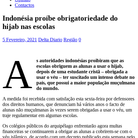
Contactos
Indonésia proíbe obrigatoriedade do
hijab nas escolas
5 Fevereiro, 2021
Delta Diario
Região
0
A
s autoridades indonésias proibiram que as
escolas obriguem as alunas a usar o hijab,
depois de uma estudante cristã – obrigada a
usar o véu – ter suscitado um intenso debate no
país, que possui a maior população muçulmana
do mundo.
A medida foi recebida com satisfação esta sexta-feira por defensores
dos direitos humanos, que denunciam há vários anos o facto de
alunas não muçulmanas às vezes serem obrigadas a usar o véu, um
traje regulamentar em algumas escolas.
Os colégios públicos do arquipélago enfrentarão agora multas
financeiras se continuarem a obrigar as alunas a cobrirem-se com o
véu islâmico, de acordo com um decreto publicado esta semana pelo