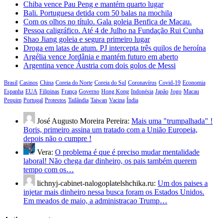
Chiba vence Pau Peng e mantém quarto lugar
Bali. Portuguesa detida com 50 balas na mochila
Com os olhos no título. Gala goleia Benfica de Macau.
Pessoa caligráfico. Até 4 de Julho na Fundação Rui Cunha
Shao Jiang goleia e segura primeiro lugar
Droga em latas de atum. PJ intercepta três quilos de heroína
Argélia vence Jordânia e mantém futuro em aberto
Argentina vence Áustria com dois golos de Messi
Brasil
Casinos
China
Coreia do Norte
Coreia do Sul
Coronavírus
Covid-19
Economia
Espanha
EUA
Filipinas
França
Governo
Hong Kong
Indonésia
Japão
Jogo
Macau
Pequim
Portugal
Protestos
Tailândia
Taiwan
Vacina
Índia
José Augusto Moreira Pereira:
Mais uma "trumpalhada" !
Boris, primeiro assina um tratado com a União Europeia,
depois não o cumpre !
Vera:
O problema é que é preciso mudar mentalidade
laboral! Não chega dar dinheiro, os pais também querem
tempo com os…
lichnyj-cabinet-nalogoplatelshchika.ru:
Um dos paises a
injetar mais dinheiro nessa busca foram os Estados Unidos.
Em meados de maio, a administracao Trump…