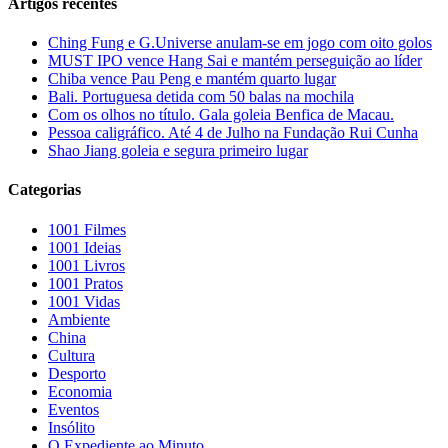
Artigos recentes
Ching Fung e G.Universe anulam-se em jogo com oito golos
MUST IPO vence Hang Sai e mantém perseguição ao líder
Chiba vence Pau Peng e mantém quarto lugar
Bali. Portuguesa detida com 50 balas na mochila
Com os olhos no título. Gala goleia Benfica de Macau.
Pessoa caligráfico. Até 4 de Julho na Fundação Rui Cunha
Shao Jiang goleia e segura primeiro lugar
Categorias
1001 Filmes
1001 Ideias
1001 Livros
1001 Pratos
1001 Vidas
Ambiente
China
Cultura
Desporto
Economia
Eventos
Insólito
O Expediente ao Minuto