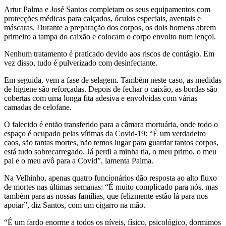
Artur Palma e José Santos completam os seus equipamentos com
protecções médicas para calçados, óculos especiais, aventais e
máscaras. Durante a preparação dos corpos, os dois homens abrem
primeiro a tampa do caixão e colocam o corpo envolto num lençol.
Nenhum tratamento é praticado devido aos riscos de contágio. Em
vez disso, tudo é pulverizado com desinfectante.
Em seguida, vem a fase de selagem. Também neste caso, as medidas
de higiene são reforçadas. Depois de fechar o caixão, as bordas são
cobertas com uma longa fita adesiva e envolvidas com várias
camadas de celofane.
O falecido é então transferido para a câmara mortuária, onde todo o
espaço é ocupado pelas vítimas da Covid-19: “É um verdadeiro
caos, são tantas mortes, não temos lugar para guardar tantos corpos,
está tudo sobrecarregado. Já perdi a minha tia, o meu primo, o meu
pai e o meu avô para a Covid”, lamenta Palma.
Na Velhinho, apenas quatro funcionários dão resposta ao alto fluxo
de mortes nas últimas semanas: “É muito complicado para nós, mas
também para as nossas famílias, que felizmente estão lá para nos
apoiar”, diz Santos, com um cigarro na mão.
“É um fardo enorme a todos os níveis, físico, psicológico, dormimos