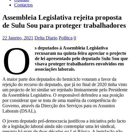
Contactos
Assembleia Legislativa rejeita proposta
de Sulu Sou para proteger trabalhadores
22 Janeiro, 2021
Delta Diario
Política
0
O
s deputados à Assembleia Legislativa
recusaram na quinta-feira apreciar o projecto
de lei apresentado pelo deputado Sulu Sou que
visava proteger trabalhadores envolvidos em
associações laborais.
A maior parte dos deputados do hemiciclo votaram a favor da
rejeição do recurso do deputado, que já no final de 2020 tinha visto
um projecto de lei similar ser rejeitado liminarmente pelo Presidente
da Assembleia Legislativa. O responsável defendeu a sua posição
por considerar que se trata de uma matéria da competência do
Governo, através da Direcção dos Serviços para os Assuntos
Laborais (DSAL).
O jovem deputado pró-democracia justificou a iniciativa pelo facto
de a legislação laboral ainda não contemplar uma lei sindical,
prevista há mais de duas décadas na Lei Básica. A legislação não