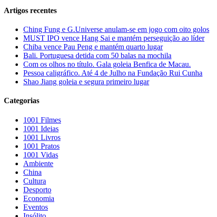
Artigos recentes
Ching Fung e G.Universe anulam-se em jogo com oito golos
MUST IPO vence Hang Sai e mantém perseguição ao líder
Chiba vence Pau Peng e mantém quarto lugar
Bali. Portuguesa detida com 50 balas na mochila
Com os olhos no título. Gala goleia Benfica de Macau.
Pessoa caligráfico. Até 4 de Julho na Fundação Rui Cunha
Shao Jiang goleia e segura primeiro lugar
Categorias
1001 Filmes
1001 Ideias
1001 Livros
1001 Pratos
1001 Vidas
Ambiente
China
Cultura
Desporto
Economia
Eventos
Insólito