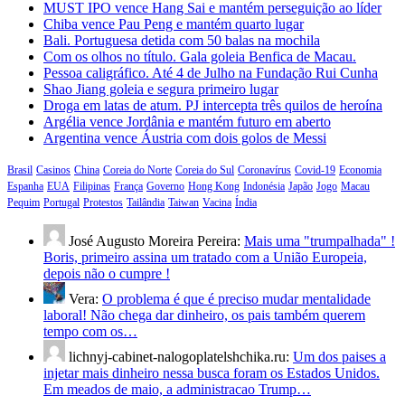
MUST IPO vence Hang Sai e mantém perseguição ao líder
Chiba vence Pau Peng e mantém quarto lugar
Bali. Portuguesa detida com 50 balas na mochila
Com os olhos no título. Gala goleia Benfica de Macau.
Pessoa caligráfico. Até 4 de Julho na Fundação Rui Cunha
Shao Jiang goleia e segura primeiro lugar
Droga em latas de atum. PJ intercepta três quilos de heroína
Argélia vence Jordânia e mantém futuro em aberto
Argentina vence Áustria com dois golos de Messi
Brasil
Casinos
China
Coreia do Norte
Coreia do Sul
Coronavírus
Covid-19
Economia
Espanha
EUA
Filipinas
França
Governo
Hong Kong
Indonésia
Japão
Jogo
Macau
Pequim
Portugal
Protestos
Tailândia
Taiwan
Vacina
Índia
José Augusto Moreira Pereira:
Mais uma "trumpalhada" !
Boris, primeiro assina um tratado com a União Europeia,
depois não o cumpre !
Vera:
O problema é que é preciso mudar mentalidade
laboral! Não chega dar dinheiro, os pais também querem
tempo com os…
lichnyj-cabinet-nalogoplatelshchika.ru:
Um dos paises a
injetar mais dinheiro nessa busca foram os Estados Unidos.
Em meados de maio, a administracao Trump…