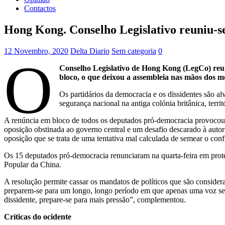
Contactos
Hong Kong. Conselho Legislativo reuniu-s
12 Novembro, 2020
Delta Diario
Sem categoria
0
O
Conselho Legislativo de Hong Kong (LegCo) reun
bloco, o que deixou a assembleia nas mãos dos mo
Os partidários da democracia e os dissidentes são a
segurança nacional na antiga colónia britânica, terr
A renúncia em bloco de todos os deputados pró-democracia provoco
oposição obstinada ao governo central e um desafio descarado à au
oposição que se trata de uma tentativa mal calculada de semear o con
Os 15 deputados pró-democracia renunciaram na quarta-feira em prote
Popular da China.
A resolução permite cassar os mandatos de políticos que são conside
preparem-se para um longo, longo período em que apenas uma voz ser
dissidente, prepare-se para mais pressão”, complementou.
Críticas do ocidente