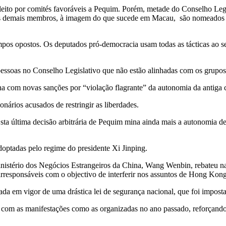
to por comités favoráveis a Pequim. Porém, metade do Conselho Legislat
s. Os demais membros, à imagem do que sucede em Macau, são nomeados 
mpos opostos. Os deputados pró-democracia usam todas as tácticas ao se
pessoas no Conselho Legislativo que não estão alinhadas com os grupo
com novas sanções por “violação flagrante” da autonomia da antiga co
nários acusados de restringir as liberdades.
ta última decisão arbitrária de Pequim mina ainda mais a autonomia d
ptadas pelo regime do presidente Xi Jinping.
istério dos Negócios Estrangeiros da China, Wang Wenbin, rebateu na 
rresponsáveis com o objectivo de interferir nos assuntos de Hong Kong”
ada em vigor de uma drástica lei de segurança nacional, que foi impos
abar com as manifestações como as organizadas no ano passado, reforça