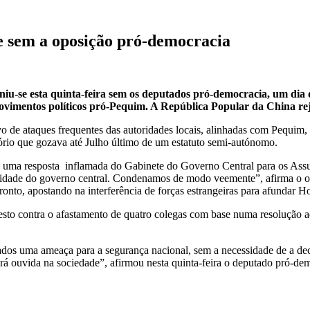
e sem a oposição pró-democracia
iu-se esta quinta-feira sem os deputados pró-democracia, um dia
vimentos políticos pró-Pequim. A República Popular da China rejeit
lvo de ataques frequentes das autoridades locais, alinhadas com Pequi
itório que gozava até Julho último de um estatuto semi-autónomo.
u uma resposta inflamada do Gabinete do Governo Central para os A
toridade do governo central. Condenamos de modo veemente”, afirma o
fronto, apostando na interferência de forças estrangeiras para afundar
sto contra o afastamento de quatro colegas com base numa resolução ad
rados uma ameaça para a segurança nacional, sem a necessidade de a de
á ouvida na sociedade”, afirmou nesta quinta-feira o deputado pró-d