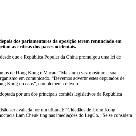
 depois dos parlamentares da oposição terem renunciado em
ou as críticas dos países ocidentais.
m, desde que a República Popular da China promulgou uma lei de
ssuntos de Hong Kong e Macau: “Mais uma vez mostram a sua
 organismo em comunicado. “Devemos advertir estes deputados de
 Hong Kong no caos”, complementa o texto.
optada por um dos principais comités legislativos da República
cisão ser avaliada por um tribunal: “Cidadãos de Hong Kong,
emocracia Lam Cheuk-ting nas imediações do LegCo. “Se se considera