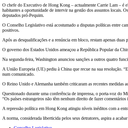
O chefe do Executivo de Hong Kong – actualmente Carrie Lam – é elei
habitantes a oportunidade de intervir na gestão dos assuntos locai
deputados pró-Pequim.
O Conselho Legislativo está acostumado a disputas políticas entre ca
positivos.
Após as desqualificações e a renúncia em bloco, restam apenas duas 
O governo dos Estados Unidos ameaçou a República Popular da China 
Na segunda-feira, Washington anunciou sanções a outros quatro funcio
A União Europeia (UE) pediu à China que recue na sua resolução. “Es
num comunicado.
O Reino Unido e Alemanha também criticaram as recentes medidas ado
Questionado durante uma conferência de imprensa, o porta-voz do Min
“Os países estrangeiros não têm nenhum direito de fazer comentários i
A repressão política em Hong Kong atingiu níveis inéditos com a entr
A norma, considerada liberticida pelos seus detratores, aspira a ac
Conselho Legislativo