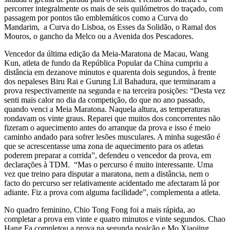
percorrer integralmente os mais de seis quilómetros do traçado, com
passagem por pontos tão emblemáticos como a Curva do
Mandarim, a Curva do Lisboa, os Esses da Solidão, o Ramal dos
Mouros, o gancho da Melco ou a Avenida dos Pescadores.
Vencedor da última edição da Meia-Maratona de Macau, Wang
Kun, atleta de fundo da República Popular da China cumpriu a
distância em dezanove minutos e quarenta dois segundos, à frente
dos nepaleses Biru Rai e Gurung Lil Bahadura, que terminaram a
prova respectivamente na segunda e na terceira posições: “Desta vez
senti mais calor no dia da competição, do que no ano passado,
quando venci a Meia Maratona. Naquela altura, as temperaturas
rondavam os vinte graus. Reparei que muitos dos concorrentes não
fizeram o aquecimento antes do arranque da prova e isso é meio
caminho andado para sofrer lesões musculares. A minha sugestão é
que se acrescentasse uma zona de aquecimento para os atletas
poderem preparar a corrida”, defendeu o vencedor da prova, em
declarações à TDM. “Mas o percurso é muito interessante. Uma
vez que treino para disputar a maratona, nem a distância, nem o
facto do percurso ser relativamente acidentado me afectaram lá por
adiante. Fiz a prova com alguma facilidade”, complementa a atleta.
No quadro feminino, Chio Tong Fong foi a mais rápida, ao
completar a prova em vinte e quatro minutos e vinte segundos. Chao
Hang Fa completou a prova na segunda posição e Mo Xiaojing