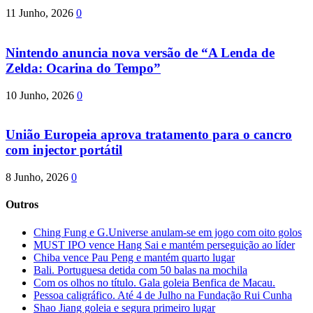
11 Junho, 2026
0
Nintendo anuncia nova versão de “A Lenda de
Zelda: Ocarina do Tempo”
10 Junho, 2026
0
União Europeia aprova tratamento para o cancro
com injector portátil
8 Junho, 2026
0
Outros
Ching Fung e G.Universe anulam-se em jogo com oito golos
MUST IPO vence Hang Sai e mantém perseguição ao líder
Chiba vence Pau Peng e mantém quarto lugar
Bali. Portuguesa detida com 50 balas na mochila
Com os olhos no título. Gala goleia Benfica de Macau.
Pessoa caligráfico. Até 4 de Julho na Fundação Rui Cunha
Shao Jiang goleia e segura primeiro lugar