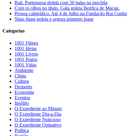
Bali. Portuguesa detida com 50 balas na mochila
Com os olhos no título. Gala goleia Benfica de Macau.
Pessoa caligráfico. Até 4 de Julho na Fundação Rui Cunha
Shao Jiang goleia e segura primeiro lugar
Categorias
1001 Filmes
1001 Ideias
1001 Livros
1001 Pratos
1001 Vidas
Ambiente
China
Cultura
Desporto
Economia
Eventos
Insólito
O Expediente ao Minuto
O Expediente Dia-a-Dia
O Expediente Noticioso
O Expediente Opinativo
Política
Região