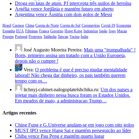
Droga em latas de atum. PJ intercepta três quilos de heroína
Argélia vence Jordânia e mantém futuro em aberto
Argentina vence Áustria com dois golos de Messi
Brasil
Casinos
China
Coreia do Norte
Coreia do Sul
Coronavírus
Covid-19
Economia
Espanha
EUA
Filipinas
França
Governo
Hong Kong
Indonésia
Japão
Jogo
Macau
Pequim
Portugal
Protestos
Tailândia
Taiwan
Vacina
Índia
José Augusto Moreira Pereira:
Mais uma "trumpalhada" !
Boris, primeiro assina um tratado com a União Europeia,
depois não o cumpre !
Vera:
O problema é que é preciso mudar mentalidade
laboral! Não chega dar dinheiro, os pais também querem
tempo com os…
lichnyj-cabinet-nalogoplatelshchika.ru:
Um dos paises a
injetar mais dinheiro nessa busca foram os Estados Unidos.
Em meados de maio, a administracao Trump…
Artigos recentes
Ching Fung e G.Universe anulam-se em jogo com oito golos
MUST IPO vence Hang Sai e mantém perseguição ao líder
Chiba vence Pau Peng e mantém quarto lugar