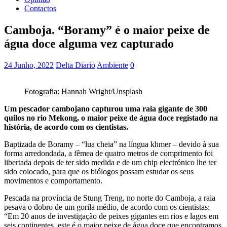
Contactos
Camboja. “Boramy” é o maior peixe de
água doce alguma vez capturado
24 Junho, 2022
Delta Diario
Ambiente
0
Fotografia: Hannah Wright/Unsplash
Um pescador cambojano capturou uma raia gigante de 300
quilos no rio Mekong, o maior peixe de água doce registado na
história, de acordo com os cientistas.
Baptizada de Boramy – “lua cheia” na língua khmer – devido à sua
forma arredondada, a fêmea de quatro metros de comprimento foi
libertada depois de ter sido medida e de um chip electrónico lhe ter
sido colocado, para que os biólogos possam estudar os seus
movimentos e comportamento.
Pescada na província de Stung Treng, no norte do Camboja, a raia
pesava o dobro de um gorila médio, de acordo com os cientistas:
“Em 20 anos de investigação de peixes gigantes em rios e lagos em
seis continentes, este é o maior peixe de água doce que encontramos