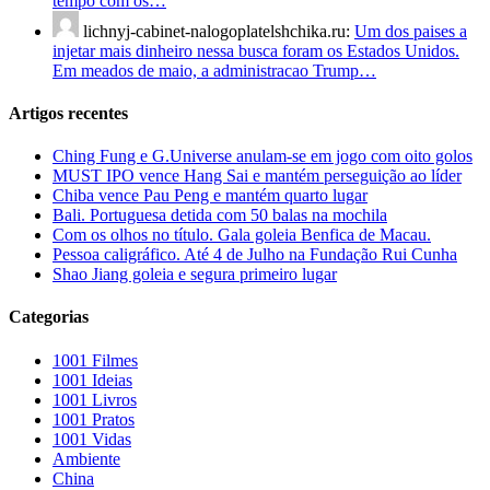
tempo com os…
lichnyj-cabinet-nalogoplatelshchika.ru:
Um dos paises a
injetar mais dinheiro nessa busca foram os Estados Unidos.
Em meados de maio, a administracao Trump…
Artigos recentes
Ching Fung e G.Universe anulam-se em jogo com oito golos
MUST IPO vence Hang Sai e mantém perseguição ao líder
Chiba vence Pau Peng e mantém quarto lugar
Bali. Portuguesa detida com 50 balas na mochila
Com os olhos no título. Gala goleia Benfica de Macau.
Pessoa caligráfico. Até 4 de Julho na Fundação Rui Cunha
Shao Jiang goleia e segura primeiro lugar
Categorias
1001 Filmes
1001 Ideias
1001 Livros
1001 Pratos
1001 Vidas
Ambiente
China