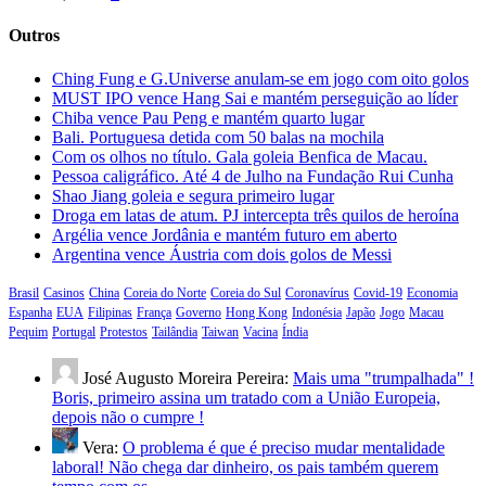
Outros
Ching Fung e G.Universe anulam-se em jogo com oito golos
MUST IPO vence Hang Sai e mantém perseguição ao líder
Chiba vence Pau Peng e mantém quarto lugar
Bali. Portuguesa detida com 50 balas na mochila
Com os olhos no título. Gala goleia Benfica de Macau.
Pessoa caligráfico. Até 4 de Julho na Fundação Rui Cunha
Shao Jiang goleia e segura primeiro lugar
Droga em latas de atum. PJ intercepta três quilos de heroína
Argélia vence Jordânia e mantém futuro em aberto
Argentina vence Áustria com dois golos de Messi
Brasil
Casinos
China
Coreia do Norte
Coreia do Sul
Coronavírus
Covid-19
Economia
Espanha
EUA
Filipinas
França
Governo
Hong Kong
Indonésia
Japão
Jogo
Macau
Pequim
Portugal
Protestos
Tailândia
Taiwan
Vacina
Índia
José Augusto Moreira Pereira:
Mais uma "trumpalhada" !
Boris, primeiro assina um tratado com a União Europeia,
depois não o cumpre !
Vera:
O problema é que é preciso mudar mentalidade
laboral! Não chega dar dinheiro, os pais também querem