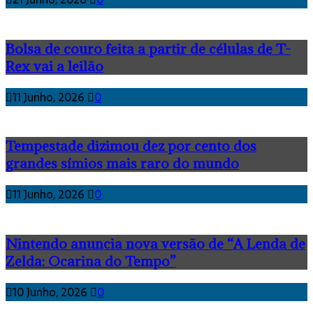
Bolsa de couro feita a partir de células de T-
Rex vai a leilão
11 Junho, 2026
0
Tempestade dizimou dez por cento dos
grandes símios mais raro do mundo
11 Junho, 2026
0
Nintendo anuncia nova versão de “A Lenda de
Zelda: Ocarina do Tempo”
10 Junho, 2026
0