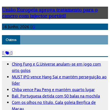
União Europeia aprova tratamento para o
cancro com injector portátil
8 Junho, 2026
0
Outros
Ching Fung e G.Universe anulam-se em jogo com
oito golos
MUST IPO vence Hang Sai e mantém perseguição ao
líder
Chiba vence Pau Peng e mantém quarto lugar
Bali. Portuguesa detida com 50 balas na mochila
Com os olhos no título. Gala goleia Benfica de
Macau.