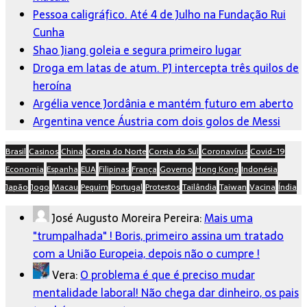
Pessoa caligráfico. Até 4 de Julho na Fundação Rui
Cunha
Shao Jiang goleia e segura primeiro lugar
Droga em latas de atum. PJ intercepta três quilos de
heroína
Argélia vence Jordânia e mantém futuro em aberto
Argentina vence Áustria com dois golos de Messi
Brasil
Casinos
China
Coreia do Norte
Coreia do Sul
Coronavírus
Covid-19
Economia
Espanha
EUA
Filipinas
França
Governo
Hong Kong
Indonésia
Japão
Jogo
Macau
Pequim
Portugal
Protestos
Tailândia
Taiwan
Vacina
Índia
José Augusto Moreira Pereira:
Mais uma
"trumpalhada" ! Boris, primeiro assina um tratado
com a União Europeia, depois não o cumpre !
Vera:
O problema é que é preciso mudar
mentalidade laboral! Não chega dar dinheiro, os pais