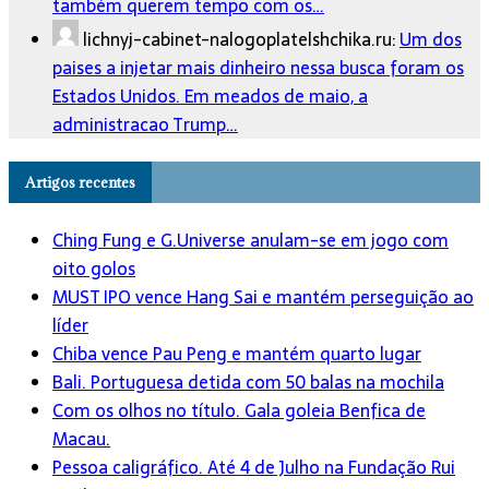
também querem tempo com os…
lichnyj-cabinet-nalogoplatelshchika.ru:
Um dos
paises a injetar mais dinheiro nessa busca foram os
Estados Unidos. Em meados de maio, a
administracao Trump…
Artigos recentes
Ching Fung e G.Universe anulam-se em jogo com
oito golos
MUST IPO vence Hang Sai e mantém perseguição ao
líder
Chiba vence Pau Peng e mantém quarto lugar
Bali. Portuguesa detida com 50 balas na mochila
Com os olhos no título. Gala goleia Benfica de
Macau.
Pessoa caligráfico. Até 4 de Julho na Fundação Rui