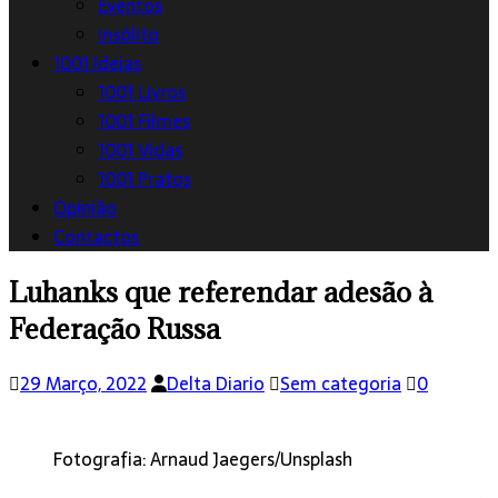
Eventos
Insólito
1001 Ideias
1001 Livros
1001 Filmes
1001 Vidas
1001 Pratos
Opinião
Contactos
Luhanks que referendar adesão à
Federação Russa
29 Março, 2022
Delta Diario
Sem categoria
0
Fotografia: Arnaud Jaegers/Unsplash