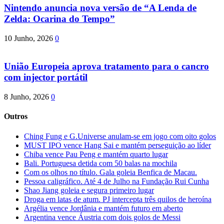
Nintendo anuncia nova versão de “A Lenda de
Zelda: Ocarina do Tempo”
10 Junho, 2026
0
União Europeia aprova tratamento para o cancro
com injector portátil
8 Junho, 2026
0
Outros
Ching Fung e G.Universe anulam-se em jogo com oito golos
MUST IPO vence Hang Sai e mantém perseguição ao líder
Chiba vence Pau Peng e mantém quarto lugar
Bali. Portuguesa detida com 50 balas na mochila
Com os olhos no título. Gala goleia Benfica de Macau.
Pessoa caligráfico. Até 4 de Julho na Fundação Rui Cunha
Shao Jiang goleia e segura primeiro lugar
Droga em latas de atum. PJ intercepta três quilos de heroína
Argélia vence Jordânia e mantém futuro em aberto
Argentina vence Áustria com dois golos de Messi