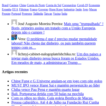
Brasil
Casinos
China
Coreia do Norte
Coreia do Sul
Coronavírus
Covid-19
Economia
Espanha
EUA
Filipinas
França
Governo
Hong Kong
Indonésia
Japão
Jogo
Macau
Pequim
Portugal
Protestos
Tailândia
Taiwan
Vacina
Índia
José Augusto Moreira Pereira:
Mais uma "trumpalhada" !
Boris, primeiro assina um tratado com a União Europeia,
depois não o cumpre !
Vera:
O problema é que é preciso mudar mentalidade
laboral! Não chega dar dinheiro, os pais também querem
tempo com os…
lichnyj-cabinet-nalogoplatelshchika.ru:
Um dos paises a
injetar mais dinheiro nessa busca foram os Estados Unidos.
Em meados de maio, a administracao Trump…
Artigos recentes
Ching Fung e G.Universe anulam-se em jogo com oito golos
MUST IPO vence Hang Sai e mantém perseguição ao líder
Chiba vence Pau Peng e mantém quarto lugar
Bali. Portuguesa detida com 50 balas na mochila
Com os olhos no título. Gala goleia Benfica de Macau.
Pessoa caligráfico. Até 4 de Julho na Fundação Rui Cunha