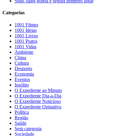
Shao Jiang goleia e segura primeiro lugar
Categorias
1001 Filmes
1001 Ideias
1001 Livros
1001 Pratos
1001 Vidas
Ambiente
China
Cultura
Desporto
Economia
Eventos
Insólito
O Expediente ao Minuto
O Expediente Dia-a-Dia
O Expediente Noticioso
O Expediente Opinativo
Política
Região
Saúde
Sem categoria
Sociedade