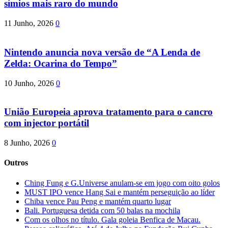
símios mais raro do mundo
11 Junho, 2026
0
Nintendo anuncia nova versão de “A Lenda de
Zelda: Ocarina do Tempo”
10 Junho, 2026
0
União Europeia aprova tratamento para o cancro
com injector portátil
8 Junho, 2026
0
Outros
Ching Fung e G.Universe anulam-se em jogo com oito golos
MUST IPO vence Hang Sai e mantém perseguição ao líder
Chiba vence Pau Peng e mantém quarto lugar
Bali. Portuguesa detida com 50 balas na mochila
Com os olhos no título. Gala goleia Benfica de Macau.