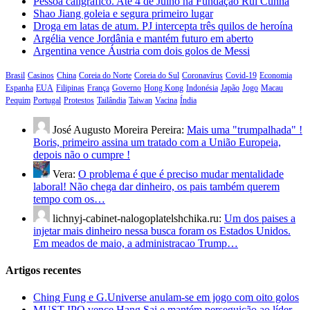
Pessoa caligráfico. Até 4 de Julho na Fundação Rui Cunha
Shao Jiang goleia e segura primeiro lugar
Droga em latas de atum. PJ intercepta três quilos de heroína
Argélia vence Jordânia e mantém futuro em aberto
Argentina vence Áustria com dois golos de Messi
Brasil
Casinos
China
Coreia do Norte
Coreia do Sul
Coronavírus
Covid-19
Economia
Espanha
EUA
Filipinas
França
Governo
Hong Kong
Indonésia
Japão
Jogo
Macau
Pequim
Portugal
Protestos
Tailândia
Taiwan
Vacina
Índia
José Augusto Moreira Pereira:
Mais uma "trumpalhada" !
Boris, primeiro assina um tratado com a União Europeia,
depois não o cumpre !
Vera:
O problema é que é preciso mudar mentalidade
laboral! Não chega dar dinheiro, os pais também querem
tempo com os…
lichnyj-cabinet-nalogoplatelshchika.ru:
Um dos paises a
injetar mais dinheiro nessa busca foram os Estados Unidos.
Em meados de maio, a administracao Trump…
Artigos recentes
Ching Fung e G.Universe anulam-se em jogo com oito golos
MUST IPO vence Hang Sai e mantém perseguição ao líder