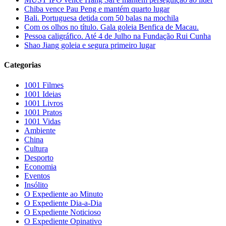
Chiba vence Pau Peng e mantém quarto lugar
Bali. Portuguesa detida com 50 balas na mochila
Com os olhos no título. Gala goleia Benfica de Macau.
Pessoa caligráfico. Até 4 de Julho na Fundação Rui Cunha
Shao Jiang goleia e segura primeiro lugar
Categorias
1001 Filmes
1001 Ideias
1001 Livros
1001 Pratos
1001 Vidas
Ambiente
China
Cultura
Desporto
Economia
Eventos
Insólito
O Expediente ao Minuto
O Expediente Dia-a-Dia
O Expediente Noticioso
O Expediente Opinativo