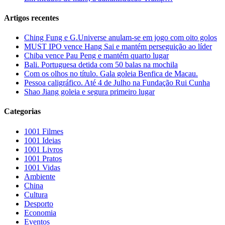
Artigos recentes
Ching Fung e G.Universe anulam-se em jogo com oito golos
MUST IPO vence Hang Sai e mantém perseguição ao líder
Chiba vence Pau Peng e mantém quarto lugar
Bali. Portuguesa detida com 50 balas na mochila
Com os olhos no título. Gala goleia Benfica de Macau.
Pessoa caligráfico. Até 4 de Julho na Fundação Rui Cunha
Shao Jiang goleia e segura primeiro lugar
Categorias
1001 Filmes
1001 Ideias
1001 Livros
1001 Pratos
1001 Vidas
Ambiente
China
Cultura
Desporto
Economia
Eventos