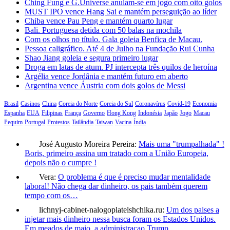
Ching Fung e G.Universe anulam-se em jogo com oito golos
MUST IPO vence Hang Sai e mantém perseguição ao líder
Chiba vence Pau Peng e mantém quarto lugar
Bali. Portuguesa detida com 50 balas na mochila
Com os olhos no título. Gala goleia Benfica de Macau.
Pessoa caligráfico. Até 4 de Julho na Fundação Rui Cunha
Shao Jiang goleia e segura primeiro lugar
Droga em latas de atum. PJ intercepta três quilos de heroína
Argélia vence Jordânia e mantém futuro em aberto
Argentina vence Áustria com dois golos de Messi
Brasil
Casinos
China
Coreia do Norte
Coreia do Sul
Coronavírus
Covid-19
Economia
Espanha
EUA
Filipinas
França
Governo
Hong Kong
Indonésia
Japão
Jogo
Macau
Pequim
Portugal
Protestos
Tailândia
Taiwan
Vacina
Índia
José Augusto Moreira Pereira:
Mais uma "trumpalhada" !
Boris, primeiro assina um tratado com a União Europeia,
depois não o cumpre !
Vera:
O problema é que é preciso mudar mentalidade
laboral! Não chega dar dinheiro, os pais também querem
tempo com os…
lichnyj-cabinet-nalogoplatelshchika.ru:
Um dos paises a
injetar mais dinheiro nessa busca foram os Estados Unidos.
Em meados de maio, a administracao Trump…