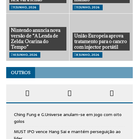
11 JUNHO, 2026
11 JUNHO, 2026
Nintendo anuncia nova
versão de “A Lenda de
União Europeia aprova
Zelda: Ocarina do
tratamento para o cancro
Tempo”
com injector portátil
10 JUNHO, 2026
8 JUNHO, 2026
OUTROS
Ching Fung e G.Universe anulam-se em jogo com oito
golos
MUST IPO vence Hang Sai e mantém perseguição ao
líder