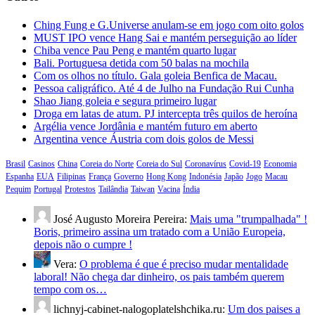
Ching Fung e G.Universe anulam-se em jogo com oito golos
MUST IPO vence Hang Sai e mantém perseguição ao líder
Chiba vence Pau Peng e mantém quarto lugar
Bali. Portuguesa detida com 50 balas na mochila
Com os olhos no título. Gala goleia Benfica de Macau.
Pessoa caligráfico. Até 4 de Julho na Fundação Rui Cunha
Shao Jiang goleia e segura primeiro lugar
Droga em latas de atum. PJ intercepta três quilos de heroína
Argélia vence Jordânia e mantém futuro em aberto
Argentina vence Áustria com dois golos de Messi
Brasil
Casinos
China
Coreia do Norte
Coreia do Sul
Coronavírus
Covid-19
Economia
Espanha
EUA
Filipinas
França
Governo
Hong Kong
Indonésia
Japão
Jogo
Macau
Pequim
Portugal
Protestos
Tailândia
Taiwan
Vacina
Índia
José Augusto Moreira Pereira:
Mais uma "trumpalhada" !
Boris, primeiro assina um tratado com a União Europeia,
depois não o cumpre !
Vera:
O problema é que é preciso mudar mentalidade
laboral! Não chega dar dinheiro, os pais também querem
tempo com os…
lichnyj-cabinet-nalogoplatelshchika.ru:
Um dos paises a