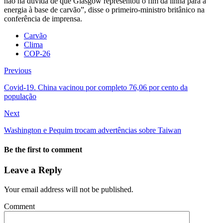
não há dúvida de que Glasgow representou o fim da linha para a
energia à base de carvão”, disse o primeiro-ministro britânico na
conferência de imprensa.
Carvão
Clima
COP-26
Previous
Covid-19. China vacinou por completo 76,06 por cento da
população
Next
Washington e Pequim trocam advertências sobre Taiwan
Be the first to comment
Leave a Reply
Your email address will not be published.
Comment