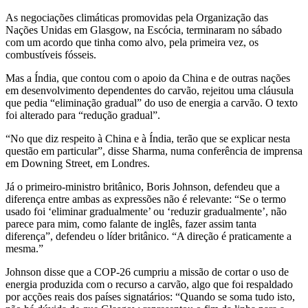
As negociações climáticas promovidas pela Organização das
Nações Unidas em Glasgow, na Escócia, terminaram no sábado
com um acordo que tinha como alvo, pela primeira vez, os
combustíveis fósseis.
Mas a Índia, que contou com o apoio da China e de outras nações
em desenvolvimento dependentes do carvão, rejeitou uma cláusula
que pedia “eliminação gradual” do uso de energia a carvão. O texto
foi alterado para “redução gradual”.
“No que diz respeito à China e à Índia, terão que se explicar nesta
questão em particular”, disse Sharma, numa conferência de imprensa
em Downing Street, em Londres.
Já o primeiro-ministro britânico, Boris Johnson, defendeu que a
diferença entre ambas as expressões não é relevante: “Se o termo
usado foi ‘eliminar gradualmente’ ou ‘reduzir gradualmente’, não
parece para mim, como falante de inglês, fazer assim tanta
diferença”, defendeu o líder britânico. “A direção é praticamente a
mesma.”
Johnson disse que a COP-26 cumpriu a missão de cortar o uso de
energia produzida com o recurso a carvão, algo que foi respaldado
por acções reais dos países signatários: “Quando se soma tudo isto,