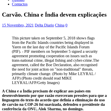
Contactos
Carvão. China e Índia devem explicações
15 Novembro, 2021
Delta Diario
China
0
This picture taken on September 5, 2018 shows flags
from the Pacific Islands countries being displayed in
Yaren on the last day of the Pacific Islands Forum
(PIF). - PIF members on September 5 signed a security
agreement promoting cooperation on issues such as
trans-national crime, illegal fishing and cyber-crime.The
agreement, called the Boe Declaration, also recognised
the need for joint action on "non-traditional" threats,
primarily climate change. (Photo by Mike LEYRAL /
AFP) (Photo credit should read MIKE
LEYRAL/AFP/Getty Images)
A China e a Índia precisam de explicar aos países em
desenvolvimento por que razão exerceram pressões para que a
linguagem do texto do acordo que definia a eliminação do uso
de carvão na COP-26 foi suavizada, defendeu o presidente da
conferência da ONU, Alok Sharma, no domingo.