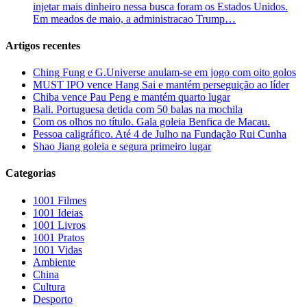
injetar mais dinheiro nessa busca foram os Estados Unidos.
Em meados de maio, a administracao Trump…
Artigos recentes
Ching Fung e G.Universe anulam-se em jogo com oito golos
MUST IPO vence Hang Sai e mantém perseguição ao líder
Chiba vence Pau Peng e mantém quarto lugar
Bali. Portuguesa detida com 50 balas na mochila
Com os olhos no título. Gala goleia Benfica de Macau.
Pessoa caligráfico. Até 4 de Julho na Fundação Rui Cunha
Shao Jiang goleia e segura primeiro lugar
Categorias
1001 Filmes
1001 Ideias
1001 Livros
1001 Pratos
1001 Vidas
Ambiente
China
Cultura
Desporto